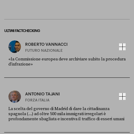
ULTIMI FACT-CHECKING
ROBERTO VANNACCI
FUTURO NAZIONALE
«la Commissione europea deve archiviare subito la procedura
d’infrazione»
FONTE
DATA
Ansa
28 LUGLIO 2026
ANTONIO TAJANI
FORZA ITALIA
La scelta del governo di Madrid di dare la cittadinanza
spagnola (...) ad oltre 500 mila immigrati irregolari è
profondamente sbagliata e incentiva il traffico di esseri umani
FONTE
DATA
X
30 LUGLIO