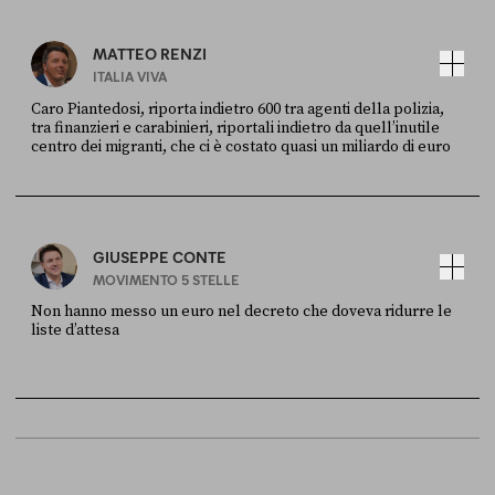
MATTEO RENZI
ITALIA VIVA
Caro Piantedosi, riporta indietro 600 tra agenti della polizia,
tra finanzieri e carabinieri, riportali indietro da quell’inutile
centro dei migranti, che ci è costato quasi un miliardo di euro
FONTE
DATA
Sky Live In
6 LUGLIO
GIUSEPPE CONTE
MOVIMENTO 5 STELLE
Non hanno messo un euro nel decreto che doveva ridurre le
liste d’attesa
FONTE
DATA
Sky Live In
6 LUGLIO