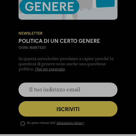
NEWSLETTER
POLITICA DI UN CERTO GENERE
OGNI MARTEDÌ
In questa newsletter proviamo a capire perché le
questioni di genere sono anche una questione
politica.
Qui un esempio
.
ISCRIVITI
Ho preso visione dell’
informativa privacy