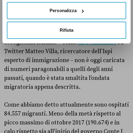
116.150 e nel 2016 115.068. Tra il quintuplo e il
Personalizza
sestuplo del dato del 2020.
Rifiuta
Inoltre anche la situazione nel sistema di
accoglienza italiano – come
ha evidenziato
su
Twitter Matteo Villa, ricercatore dell’Ispi
esperto di immigrazione – non è oggi caricata
di numeri paragonabili a quelli degli anni
passati, quando è stata smaltita l’ondata
migratoria appena descritta.
Come abbiamo detto attualmente sono ospitati
84.557 migranti. Meno della metà rispetto al
picco massimo di ottobre 2017 (190.674) e in
calo rispetto sia all’inizio del governo Conte I