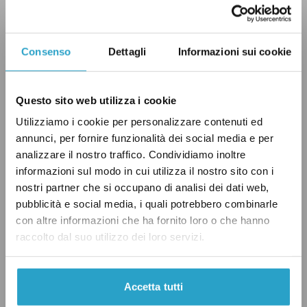
Gli sbarchi in Italia
Consenso
Dettagli
Informazioni sui cookie
I dati citati da Nicolini di 140 mila e 160 mila
arrivi via mare in Italia tra il 2014 e il 2016 sono
quasi corretti: gli sbarchi
sono stati
poco più di
Questo sito web utilizza i cookie
170 mila nel 2014, quasi 154 mila nel 2015 e
Utilizziamo i cookie per personalizzare contenuti ed
poco più di 181 mila
nel 2016
.
annunci, per fornire funzionalità dei social media e per
analizzare il nostro traffico. Condividiamo inoltre
informazioni sul modo in cui utilizza il nostro sito con i
Nel 2020, ad oggi, come abbiamo già detto gli
nostri partner che si occupano di analisi dei dati web,
sbarchi sono stati poco più di 19 mila.
pubblicità e social media, i quali potrebbero combinarle
con altre informazioni che ha fornito loro o che hanno
raccolto dal suo utilizzo dei loro servizi.
Gli arrivi totali nei primi otto mesi del 2020
non sono paragonabili con quelli del triennio
citato da Nicolini. Al 31 agosto 2014
erano
Accetta tutti
infatti arrivati
112.687 migranti, nel 2015