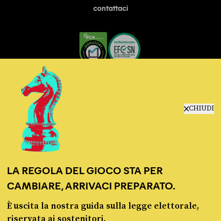
contattaci
© Pagella Politica 2012 - 2026
CHIUDI
Pagella Politica è una testata registrata presso il Tribunale di Milano, n. 55 del 8
marzo 2021. ISSN 2974-9387
Privacy policy
Cookie policy
LA REGOLA DEL GIOCO STA PER
CAMBIARE, ARRIVACI PREPARATO.
È uscita la nostra guida sulla legge elettorale,
riservata ai sostenitori.