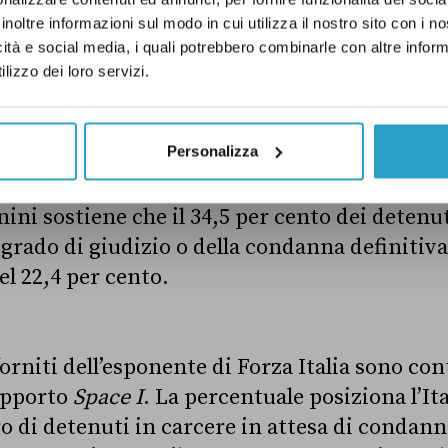
glio d’Europa». Non hanno partecipato Alban
inoltre informazioni sul modo in cui utilizza il nostro sito con i 
a, Ungheria, Malta, Ucraina e Turchia.
icità e social media, i quali potrebbero combinarle con altre inform
lizzo dei loro servizi.
sa di condanna definitiva
Personalizza
ini sostiene che il 34,5 per cento dei detenuti
 grado di giudizio o della condanna definitiv
l 22,4 per cento.
orniti dell’esponente di Forza Italia sono co
rapporto
Space I
. La percentuale posiziona l’Ita
 di detenuti in carcere in attesa di condanna