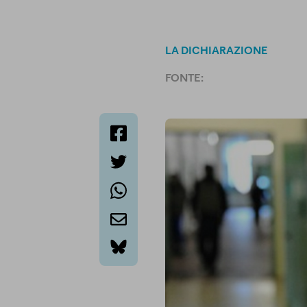
LA DICHIARAZIONE
FONTE:
facebook
twitter
whatsapp
email
bluesky