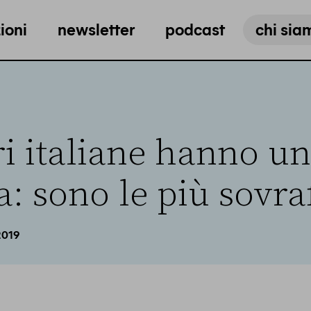
ioni
newsletter
podcast
chi sia
ri italiane hanno un
: sono le più sovraf
2019