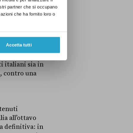
ia, Belgio,
nostri partner che si occupano
azioni che ha fornito loro o
Accetta tutti
 italiani sia in
a, contro una
ntenuti
lia all’ottavo
 definitiva: in