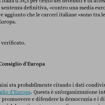
 Italia il 34,5 per cento dei detenuti è in att
a sentenza definitiva, «contro una media euro
e aggiunto che le carceri italiane «sono tra l
’Europa.
verificato.
 Consiglio d’Europa
ni sta probabilmente citando i dati condivisi,
glio d’Europa
. Questa è un’organizzazione in
r promuovere e difendere la democrazia e i di