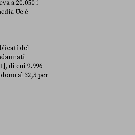
va a 20.050 i
media Ue è
licati del
ondannati
1],
di cui 9.996
ndono a
l 32,3 per