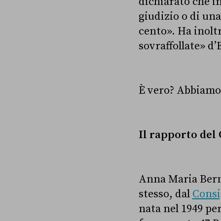
dichiarato che in
giudizio o di un
cento». Ha inoltr
sovraffollate» d
È vero? Abbiamo 
Il rapporto del
Anna Maria Berni
stesso, dal
Consi
nata nel 1949 pe