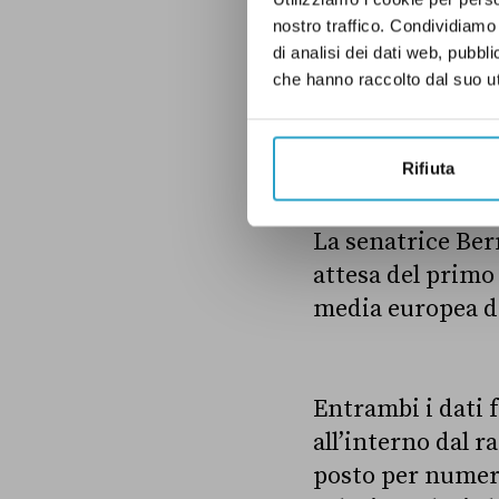
membri del Consi
nostro traffico. Condividiamo 
Bosnia Erzegovin
di analisi dei dati web, pubbl
che hanno raccolto dal suo uti
Detenuti in atte
Rifiuta
La senatrice Bern
attesa del primo
media europea de
Entrambi i dati f
all’interno dal 
posto per numero