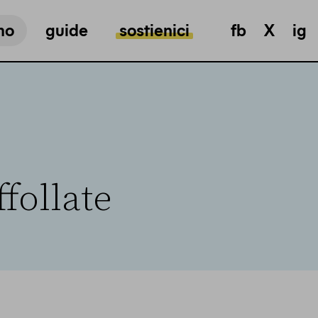
mo
guide
sostienici
fb
X
ig
follate