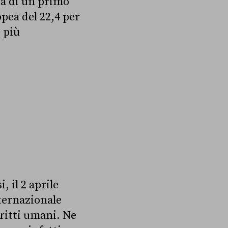
esa di un primo
pea del 22,4 per
e più
 il 2 aprile
ternazionale
ritti umani. Ne