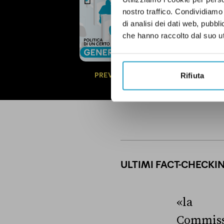
POLITICA 
nostro traffico. Condividiamo 
di analisi dei dati web, pubbl
OGNI MARTEDÌ
che hanno raccolto dal suo uti
In questa newsl
questioni di g
politica.
Qui un
PREVIEW
Rifiuta
ULTIMI FACT-CHECKI
«la
Commiss