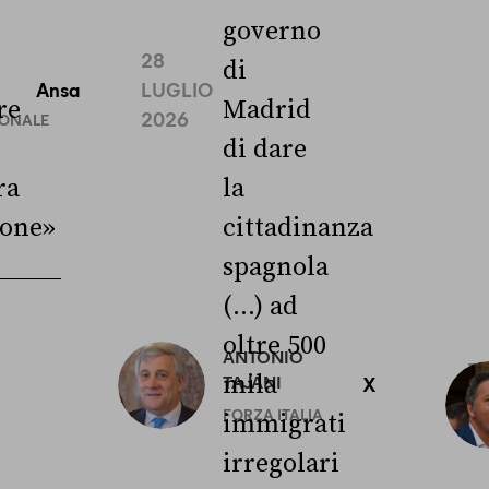
governo
28
di
Ansa
LUGLIO
re
Madrid
2026
IONALE
di dare
ra
la
ione»
cittadinanza
spagnola
(...) ad
oltre 500
ANTONIO
3
mila
TAJANI
X
L
FORZA ITALIA
immigrati
irregolari