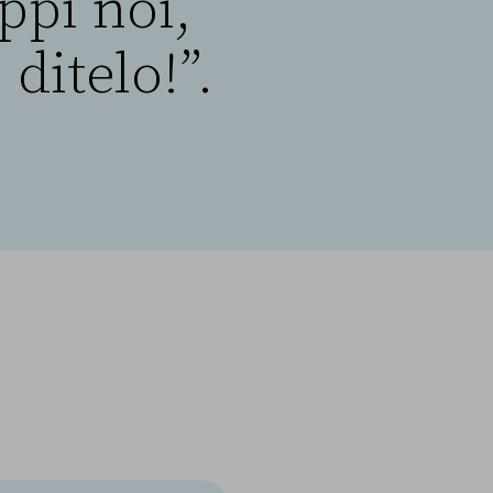
pi noi,
ditelo!”.