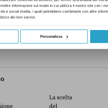
DI UN CERTO GENERE
inoltre informazioni sul modo in cui utilizza il nostro sito con i 
icità e social media, i quali potrebbero combinarle con altre inform
lizzo dei loro servizi.
etter proviamo a capire perché le
enere sono anche una questione
 esempio
.
Ho preso visione
Personalizza
NG
La scelta
ione
del