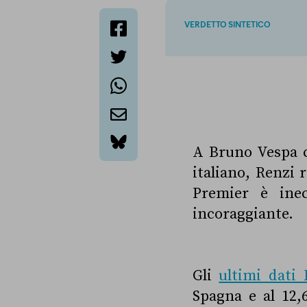
VERDETTO SINTETICO
facebook
twitter
whatsapp
email
A Bruno Vespa c
bluesky
italiano, Renzi 
Premier è inec
incoraggiante.
Gli
ultimi dati 
Spagna e al 12,