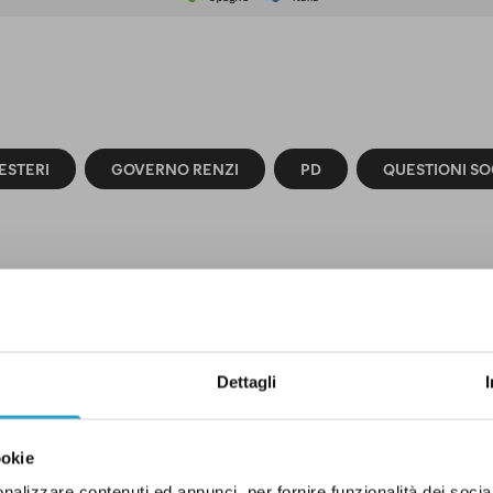
ESTERI
GOVERNO RENZI
PD
QUESTIONI SO
ELLE CORREZIONI
Dettagli
ookie
nalizzare contenuti ed annunci, per fornire funzionalità dei socia