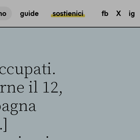
mo
guide
sostienici
fb
X
ig
ccupati.
ne il 12,
pagna
…]