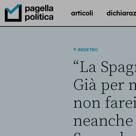
articoli
dichiaraz
Pagella Politica Logo
INDIETRO
“La Spag
Già per 
non fare
neanche 