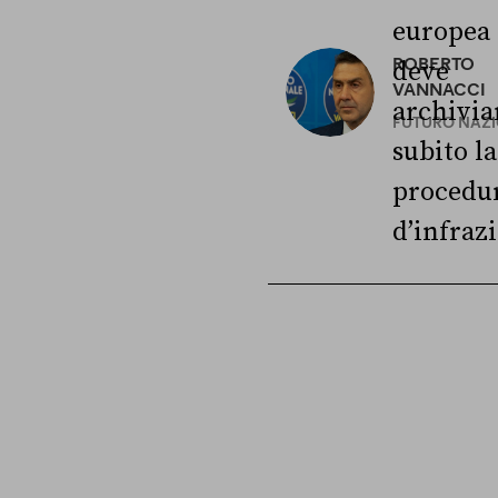
europea
ROBERTO
deve
VANNACCI
archivia
FUTURO NAZ
subito la
procedu
d’infraz