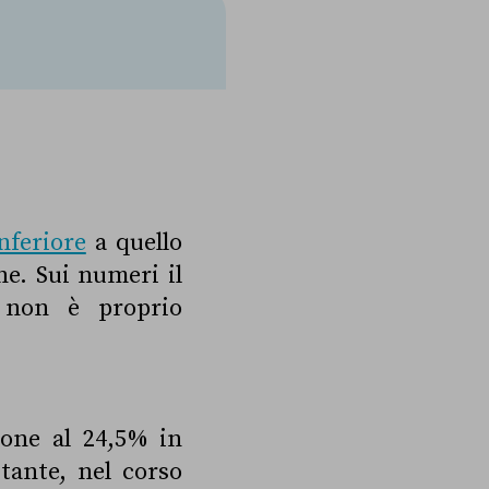
nferiore
a quello
ne. Sui numeri il
a non è proprio
ione al 24,5% in
tante, nel corso