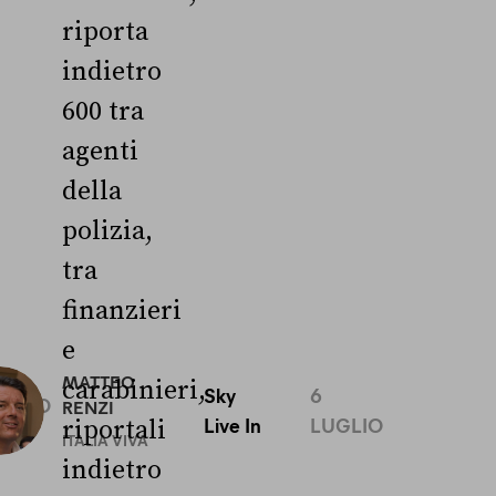
riporta
indietro
600 tra
agenti
della
polizia,
tra
finanzieri
e
0
MATTEO
carabinieri,
Sky
6
UGLIO
RENZI
Live In
LUGLIO
riportali
ITALIA VIVA
indietro