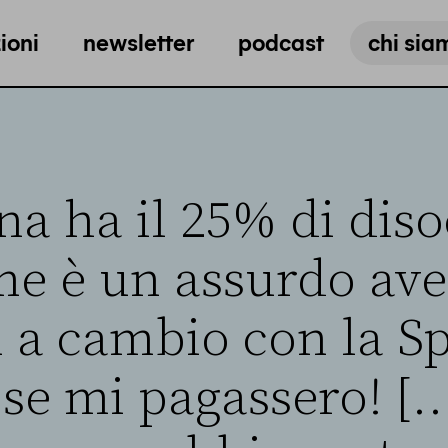
ioni
newsletter
podcast
chi sia
na ha il 25% di diso
me è un assurdo aver
i a cambio con la S
se mi pagassero! [