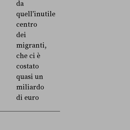
da
quell’inutile
centro
dei
migranti,
che ci è
costato
quasi un
miliardo
di euro