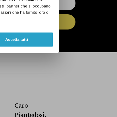
nostri partner che si occupano
azioni che ha fornito loro o
ISCRIVITI
 dell’
informativa privacy
Accetta tutti
Caro
Piantedosi,