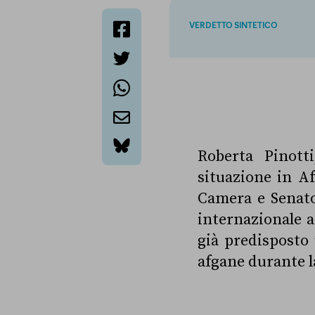
VERDETTO SINTETICO
facebook
twitter
whatsapp
email
Roberta Pinotti
bluesky
situazione in Af
Camera e Senato,
internazionale a
già predisposto 
afgane durante l