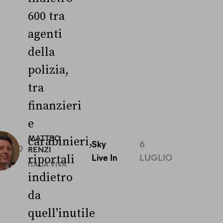
600 tra
agenti
della
polizia,
tra
finanzieri
e
0
MATTEO
carabinieri,
Sky
6
UGLIO
RENZI
Live In
LUGLIO
riportali
ITALIA VIVA
indietro
da
quell’inutile