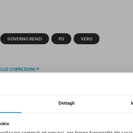
GOVERNO RENZI
PD
VERO
ELLE CORREZIONI
Dettagli
DI UN CERTO GENERE
ookie
nalizzare contenuti ed annunci, per fornire funzionalità dei socia