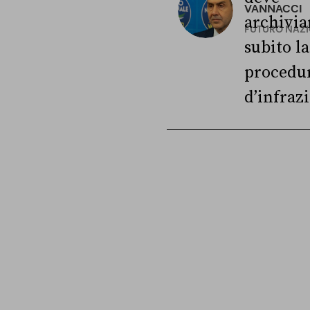
VANNACCI
archivia
FUTURO NAZ
subito la
procedu
d’infraz