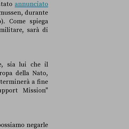
stato
annunciato
smussen, durante
o). Come spiega
militare, sarà di
, sia lui che il
opa della Nato,
 terminerà a fine
upport Mission”
 possiamo negarle