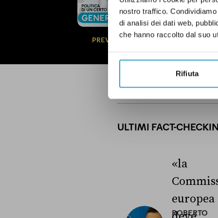
nostro traffico. Condividiamo 
In questa newsl
questioni di g
di analisi dei dati web, pubbl
politica.
Qui un
che hanno raccolto dal suo uti
PREVIEW
Rifiuta
ULTIMI FACT-CHECKI
«la
Commiss
europea
ROBERTO
deve