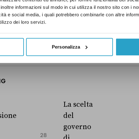
inoltre informazioni sul modo in cui utilizza il nostro sito con i 
etter proviamo a capire perché le
enere sono anche una questione
icità e social media, i quali potrebbero combinarle con altre inform
 esempio
.
Ho preso visione
lizzo dei loro servizi.
Personalizza
NG
La scelta
ione
del
governo
28
di