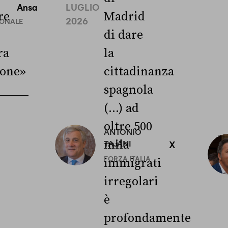
Ansa
LUGLIO
re
Madrid
2026
IONALE
di dare
ra
la
ione»
cittadinanza
spagnola
(...) ad
oltre 500
ANTONIO
3
mila
TAJANI
X
L
FORZA ITALIA
immigrati
irregolari
è
profondamente