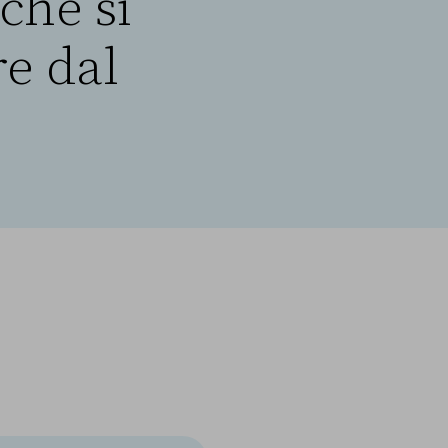
che si
re dal