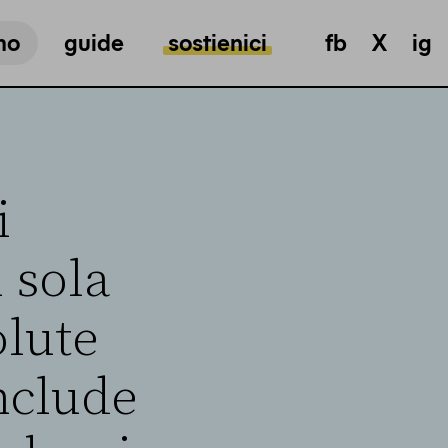
mo
guide
sostienici
fb
X
ig
i
 sola
olute
nclude