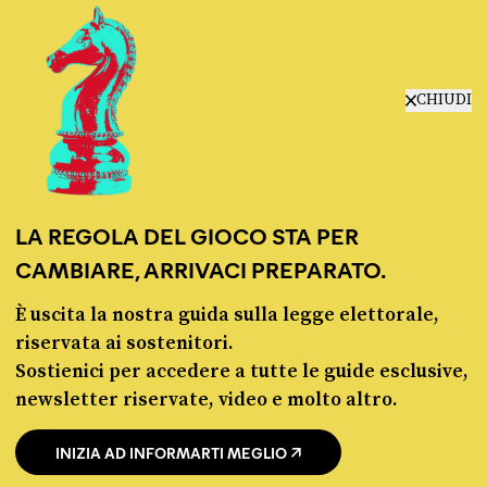
manifesto
redazione
progetti
lavora con noi
CHIUDI
contattaci
LA REGOLA DEL GIOCO STA PER
CAMBIARE, ARRIVACI PREPARATO.
È uscita la nostra guida sulla legge elettorale,
© Pagella Politica 2012 - 2026
riservata ai sostenitori.
Sostienici per accedere a tutte le guide esclusive,
Pagella Politica è una testata registrata presso il Tribunale di Milano, n. 55 del 8
newsletter riservate, video e molto altro.
marzo 2021. ISSN 2974-9387
INIZIA AD INFORMARTI MEGLIO
Privacy policy
Cookie policy