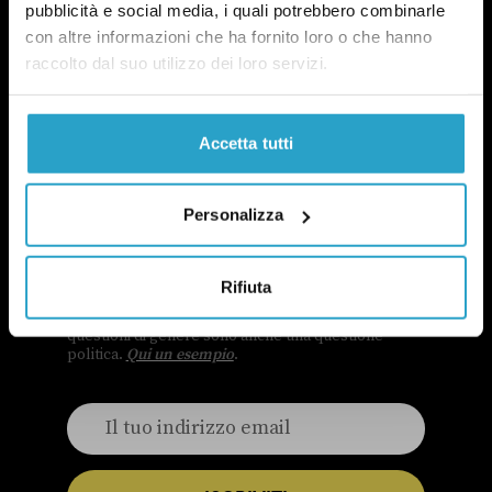
pubblicità e social media, i quali potrebbero combinarle
con altre informazioni che ha fornito loro o che hanno
raccolto dal suo utilizzo dei loro servizi.
Accetta tutti
Personalizza
NEWSLETTER
POLITICA DI UN CERTO GENERE
OGNI MARTEDÌ
Rifiuta
In questa newsletter proviamo a capire perché le
questioni di genere sono anche una questione
politica.
Qui un esempio
.