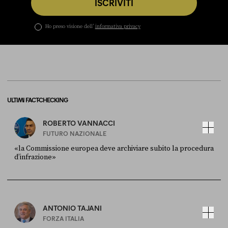
ISCRIVITI
Ho preso visione dell’
informativa privacy
ULTIMI FACT-CHECKING
ROBERTO VANNACCI
FUTURO NAZIONALE
«la Commissione europea deve archiviare subito la procedura
d’infrazione»
FONTE
DATA
Ansa
28 LUGLIO 2026
ANTONIO TAJANI
FORZA ITALIA