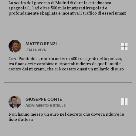
La scelta del governo di Madrid di dare la cittadinanza
spagnola (...) ad oltre 500 mila immigrati irregolari è
profondamente sbagliata e incentiva il traffico di esseri umani
FONTE
DATA
X
30 LUGLIO
MATTEO RENZI
ITALIA VIVA
Caro Piantedosi, riporta indietro 600 tra agenti della polizia,
tra finanzieri e carabinieri, riportali indietro da quell’inutile
centro dei migranti, che ci è costato quasi un miliardo di euro
FONTE
DATA
Sky Live In
6 LUGLIO
GIUSEPPE CONTE
MOVIMENTO 5 STELLE
Non hanno messo un euro nel decreto che doveva ridurre le
liste d’attesa
FONTE
DATA