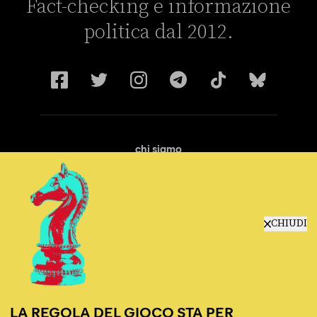
Fact-checking e informazione
politica dal 2012.
chi siamo
manifesto
redazione
progetti
lavora con noi
CHIUDI
contattaci
LA REGOLA DEL GIOCO STA PER