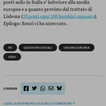
posti-asilo in Italia e’ inferiore alla media
europea e a quanto previsto dal trattato di
Lisbona (
33 posti ogni 100 bambini appunto
).
Epilogo: Renzi ci ha azzeccato.
PD
QUESTIONI SOCIALI
UNIONE EUROPEA
VERO
CONDIVIDI
twitter
email
bluesky
facebook
whatsapp
LEGGI LA NOSTRA POLITICA DELLE CORREZIONI