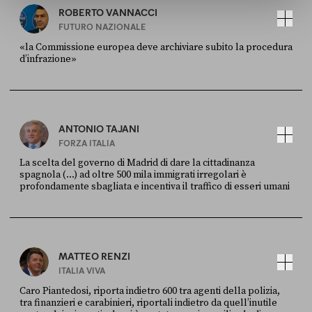
ROBERTO VANNACCI
FUTURO NAZIONALE
«la Commissione europea deve archiviare subito la procedura
d’infrazione»
FONTE
DATA
Ansa
28 LUGLIO 2026
ANTONIO TAJANI
FORZA ITALIA
La scelta del governo di Madrid di dare la cittadinanza
spagnola (...) ad oltre 500 mila immigrati irregolari è
profondamente sbagliata e incentiva il traffico di esseri umani
FONTE
DATA
X
30 LUGLIO
MATTEO RENZI
ITALIA VIVA
Caro Piantedosi, riporta indietro 600 tra agenti della polizia,
tra finanzieri e carabinieri, riportali indietro da quell’inutile