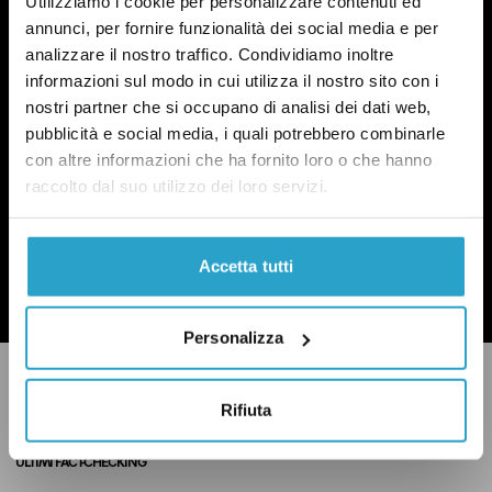
POLITICA DI UN CERTO GENERE
Utilizziamo i cookie per personalizzare contenuti ed
annunci, per fornire funzionalità dei social media e per
OGNI MARTEDÌ
analizzare il nostro traffico. Condividiamo inoltre
In questa newsletter proviamo a capire perché le
informazioni sul modo in cui utilizza il nostro sito con i
questioni di genere sono anche una questione
nostri partner che si occupano di analisi dei dati web,
politica.
Qui un esempio
.
pubblicità e social media, i quali potrebbero combinarle
con altre informazioni che ha fornito loro o che hanno
raccolto dal suo utilizzo dei loro servizi.
ISCRIVITI
Accetta tutti
Ho preso visione dell’
informativa privacy
Personalizza
Rifiuta
ULTIMI FACT-CHECKING