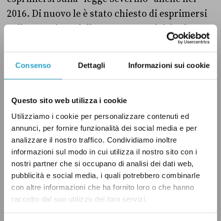
2016. Di nuovo le è stato chiesto di esprimersi
sulla questione della non retroattività, oltre
che su altre questioni meno rilevanti, e di
nuovo
ha confermato
(sentenza 276 del 2016) la
Consenso
Dettagli
Informazioni sui cookie
legittimità delle norme, ribadendo che la
sospensione – collegata a determinati reati e
Questo sito web utilizza i cookie
con una durata limitata nel tempo – non ha
finalità punitiva ma cautelare.
Utilizziamo i cookie per personalizzare contenuti ed
annunci, per fornire funzionalità dei social media e per
analizzare il nostro traffico. Condividiamo inoltre
Ancora nel 2019, infine, la Corte è stata
informazioni sul modo in cui utilizza il nostro sito con i
investita da un ricorso che aveva come oggetto
nostri partner che si occupano di analisi dei dati web,
la “legge Severino” e di nuovo ne
ha ribadito
pubblicità e social media, i quali potrebbero combinarle
con altre informazioni che ha fornito loro o che hanno
(sentenza 36 del 2019) la legittimità rispetto a
raccolto dal suo utilizzo dei loro servizi.
diversi articoli della Costituzione.