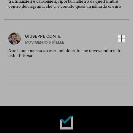
tra finanzieri e carabinieri, riportali indietro da quell’inutile
centro dei migranti, che ci è costato quasi un miliardo di euro
FONTE
DATA
Sky Live In
6 LUGLIO
GIUSEPPE CONTE
MOVIMENTO 5 STELLE
Non hanno messo un euro nel decreto che doveva ridurre le
liste d’attesa
FONTE
DATA
Sky Live In
6 LUGLIO