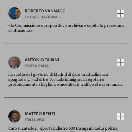
ROBERTO VANNACCI
FUTURO NAZIONALE
«la Commissione europea deve archiviare subito la procedura
d’infrazione»
FONTE
DATA
Ansa
28 LUGLIO 2026
ANTONIO TAJANI
FORZA ITALIA
La scelta del governo di Madrid di dare la cittadinanza
spagnola (...) ad oltre 500 mila immigrati irregolari è
profondamente sbagliata e incentiva il traffico di esseri umani
FONTE
DATA
X
30 LUGLIO
MATTEO RENZI
ITALIA VIVA
Caro Piantedosi, riporta indietro 600 tra agenti della polizia,