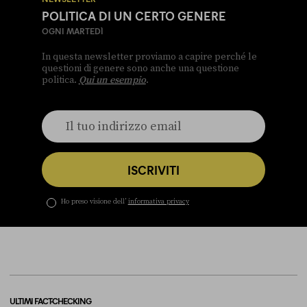
POLITICA DI UN CERTO GENERE
OGNI MARTEDÌ
In questa newsletter proviamo a capire perché le
questioni di genere sono anche una questione
politica.
Qui un esempio
.
ISCRIVITI
Ho preso visione dell’
informativa privacy
ULTIMI FACT-CHECKING