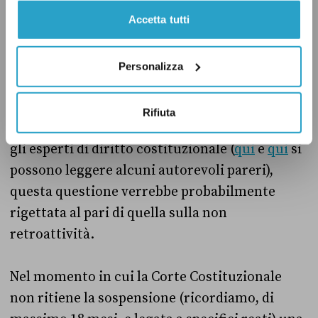
E la presunzione di innocenza?
Accetta tutti
Nelle sentenze citate non è mai stata analizzata
Personalizza
direttamente la questione se la “legge
Severino” non violi il principio costituzionale
Rifiuta
di presunzione di innocenza. Tuttavia, secondo
gli esperti di diritto costituzionale (
qui
e
qui
si
possono leggere alcuni autorevoli pareri),
questa questione verrebbe probabilmente
rigettata al pari di quella sulla non
retroattività.
Nel momento in cui la Corte Costituzionale
non ritiene la sospensione (ricordiamo, di