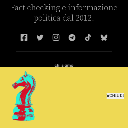
Fact-checking e informazione
politica dal 2012.
chi siamo
manifesto
redazione
progetti
lavora con noi
CHIUDI
contattaci