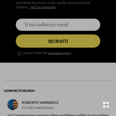
questioni di genere sono anche una questione
politica.
Qui un esempio
.
ISCRIVITI
Ho preso visione dell’
informativa privacy
ULTIMI FACT-CHECKING
ROBERTO VANNACCI
FUTURO NAZIONALE
«la Commissione europea deve archiviare subito la procedura