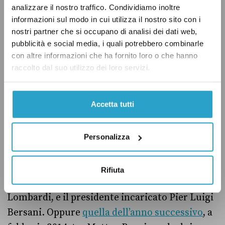
ancora impedisce gli assembramenti), è invece
analizzare il nostro traffico. Condividiamo inoltre
una pratica ormai consolidata quella di
informazioni sul modo in cui utilizza il nostro sito con i
trasmettere in streaming – e quindi rendere
nostri partner che si occupano di analisi dei dati web,
pubblicità e social media, i quali potrebbero combinarle
pubblici – alcuni incontri di carattere politico
con altre informazioni che ha fornito loro o che hanno
e istituzionale.
raccolto dal suo utilizzo dei loro servizi.
Tra i primi a utilizzare lo streaming è stato il
Accetta tutti
Movimento 5 stelle, che ne hanno fatto una
bandiera di trasparenza nei confronti dei
cittadini. Come non ricordare la
riunione
Personalizza
trasmessa in streaming
, in occasione delle
consultazioni del marzo 2013, tra i due primi
Rifiuta
capigruppo del M5s, Vito Crimi e Roberta
Lombardi, e il presidente incaricato Pier Luigi
Bersani. Oppure
quella dell’anno successivo
, a