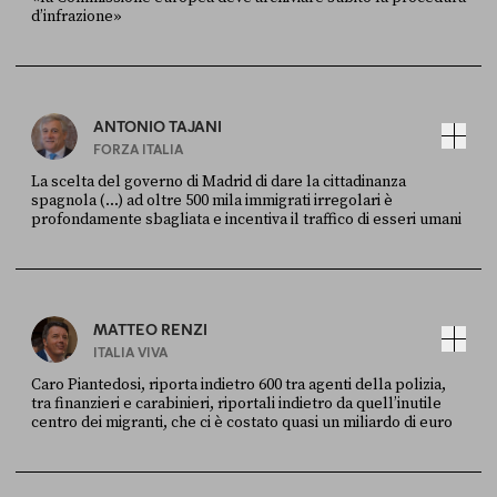
d’infrazione»
FONTE
DATA
Ansa
28 LUGLIO 2026
ANTONIO TAJANI
FORZA ITALIA
La scelta del governo di Madrid di dare la cittadinanza
spagnola (...) ad oltre 500 mila immigrati irregolari è
profondamente sbagliata e incentiva il traffico di esseri umani
FONTE
DATA
X
30 LUGLIO
MATTEO RENZI
ITALIA VIVA
Caro Piantedosi, riporta indietro 600 tra agenti della polizia,
tra finanzieri e carabinieri, riportali indietro da quell’inutile
centro dei migranti, che ci è costato quasi un miliardo di euro
FONTE
DATA
Sky Live In
6 LUGLIO