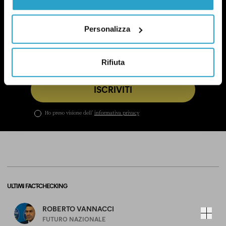
In questa newsletter proviamo a capire perché le
questioni di genere sono anche una questione
politica.
Qui un esempio
.
Personalizza
Rifiuta
ISCRIVITI
Ho preso visione dell’
informativa privacy
ULTIMI FACT-CHECKING
ROBERTO VANNACCI
FUTURO NAZIONALE