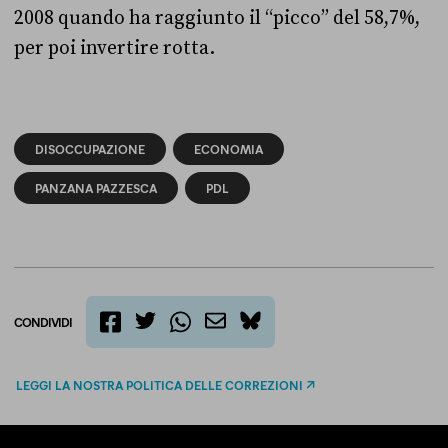
2008 quando ha raggiunto il “picco” del 58,7%,
per poi invertire rotta.
DISOCCUPAZIONE
ECONOMIA
PANZANA PAZZESCA
PDL
CONDIVIDI
twitter
email
bluesky
facebook
whatsapp
LEGGI LA NOSTRA POLITICA DELLE CORREZIONI