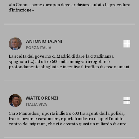
«la Commissione europea deve archiviare subito la procedura
d’infrazione»
FONTE
DATA
Ansa
28 LUGLIO 2026
ANTONIO TAJANI
FORZA ITALIA
La scelta del governo di Madrid di dare la cittadinanza
spagnola (...) ad oltre 500 mila immigrati irregolari è
profondamente sbagliata e incentiva il traffico di esseri umani
FONTE
DATA
X
30 LUGLIO
MATTEO RENZI
ITALIA VIVA
Caro Piantedosi, riporta indietro 600 tra agenti della polizia,
tra finanzieri e carabinieri, riportali indietro da quell’inutile
centro dei migranti, che ci è costato quasi un miliardo di euro
FONTE
DATA
Sky Live In
6 LUGLIO