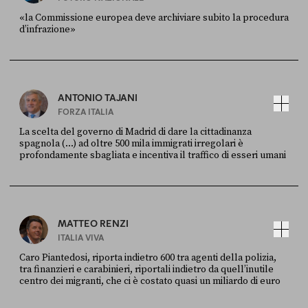
«la Commissione europea deve archiviare subito la procedura
d’infrazione»
FONTE
DATA
Ansa
28 LUGLIO 2026
ANTONIO TAJANI
FORZA ITALIA
La scelta del governo di Madrid di dare la cittadinanza
spagnola (...) ad oltre 500 mila immigrati irregolari è
profondamente sbagliata e incentiva il traffico di esseri umani
FONTE
DATA
X
30 LUGLIO
MATTEO RENZI
ITALIA VIVA
Caro Piantedosi, riporta indietro 600 tra agenti della polizia,
tra finanzieri e carabinieri, riportali indietro da quell’inutile
centro dei migranti, che ci è costato quasi un miliardo di euro
FONTE
DATA
Sky Live In
6 LUGLIO