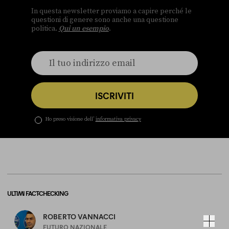
In questa newsletter proviamo a capire perché le
questioni di genere sono anche una questione
politica.
Qui un esempio
.
ISCRIVITI
Ho preso visione dell’
informativa privacy
ULTIMI FACT-CHECKING
ROBERTO VANNACCI
FUTURO NAZIONALE