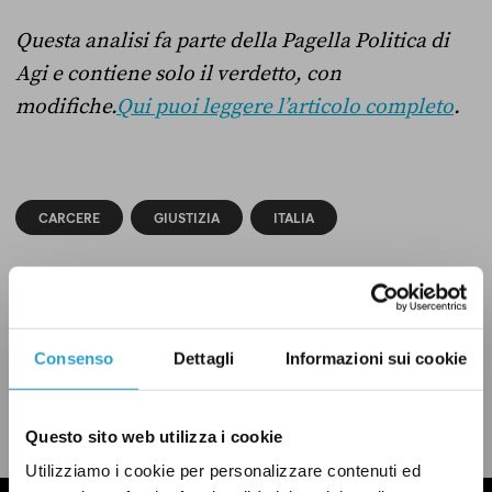
Questa analisi fa parte della Pagella Politica di
Agi e contiene solo il verdetto, con
modifiche.
Qui puoi leggere l’articolo completo
.
CARCERE
GIUSTIZIA
ITALIA
Consenso
Dettagli
Informazioni sui cookie
CONDIVIDI
twitter
email
bluesky
facebook
whatsapp
LEGGI LA NOSTRA POLITICA DELLE CORREZIONI
Questo sito web utilizza i cookie
Utilizziamo i cookie per personalizzare contenuti ed