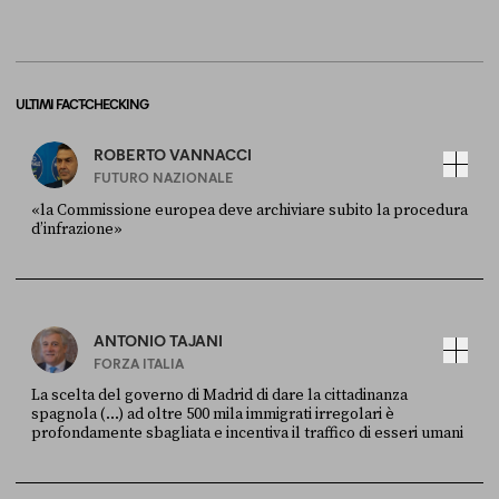
ULTIMI FACT-CHECKING
ROBERTO VANNACCI
FUTURO NAZIONALE
«la Commissione europea deve archiviare subito la procedura
d’infrazione»
FONTE
DATA
Ansa
28 LUGLIO 2026
ANTONIO TAJANI
FORZA ITALIA
La scelta del governo di Madrid di dare la cittadinanza
spagnola (...) ad oltre 500 mila immigrati irregolari è
profondamente sbagliata e incentiva il traffico di esseri umani
FONTE
DATA
X
30 LUGLIO