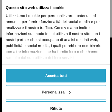
Questo sito web utilizza i cookie
CONDIVIDI
Utilizziamo i cookie per personalizzare contenuti ed
twitter
email
bluesky
facebook
whatsapp
annunci, per fornire funzionalità dei social media e per
analizzare il nostro traffico. Condividiamo inoltre
LEGGI LA NOSTRA POLITICA DELLE CORREZIONI
informazioni sul modo in cui utilizza il nostro sito con i
nostri partner che si occupano di analisi dei dati web,
pubblicità e social media, i quali potrebbero combinarle
con altre informazioni che ha fornito loro o che hanno
raccolto dal suo utilizzo dei loro servizi.
Accetta tutti
Personalizza
Rifiuta