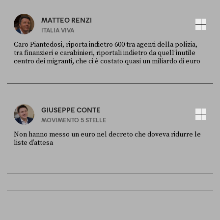
MATTEO RENZI
ITALIA VIVA
Caro Piantedosi, riporta indietro 600 tra agenti della polizia,
tra finanzieri e carabinieri, riportali indietro da quell’inutile
centro dei migranti, che ci è costato quasi un miliardo di euro
FONTE
DATA
Sky Live In
6 LUGLIO
GIUSEPPE CONTE
MOVIMENTO 5 STELLE
Non hanno messo un euro nel decreto che doveva ridurre le
liste d’attesa
FONTE
DATA
Sky Live In
6 LUGLIO