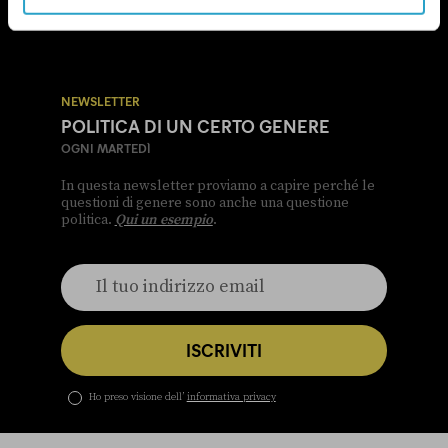
NEWSLETTER
POLITICA DI UN CERTO GENERE
OGNI MARTEDÌ
In questa newsletter proviamo a capire perché le
questioni di genere sono anche una questione
politica.
Qui un esempio
.
ISCRIVITI
Ho preso visione dell’
informativa privacy