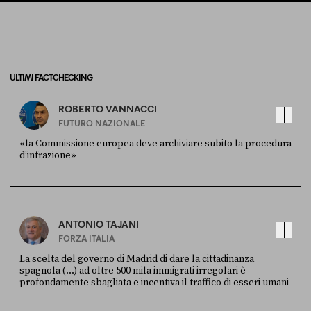
ULTIMI FACT-CHECKING
ROBERTO VANNACCI
FUTURO NAZIONALE
«la Commissione europea deve archiviare subito la procedura
d’infrazione»
FONTE
DATA
Ansa
28 LUGLIO 2026
ANTONIO TAJANI
FORZA ITALIA
La scelta del governo di Madrid di dare la cittadinanza
spagnola (...) ad oltre 500 mila immigrati irregolari è
profondamente sbagliata e incentiva il traffico di esseri umani
FONTE
DATA
X
30 LUGLIO