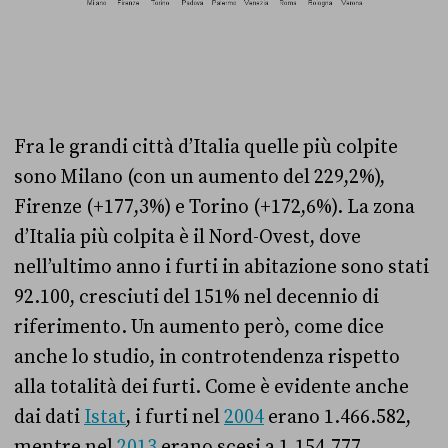
Fra le grandi città d’Italia quelle più colpite
sono Milano (con un aumento del 229,2%),
Firenze (+177,3%) e Torino (+172,6%).
La zona
d’Italia più colpita è il Nord-Ovest, dove
nell’ultimo anno i furti in abitazione sono stati
92.100, cresciuti del 151% nel decennio di
riferimento. Un a
umento però, come dice
anche lo studio, in controtendenza rispetto
alla totalità dei furti. Come è evidente anche
dai dati
Istat
, i furti nel
2004
erano 1.466.582,
mentre nel
2013
erano scesi a 1.154.777.