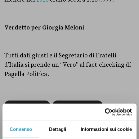
Verdetto per Giorgia Meloni
Tutti dati giusti e il Segretario di Fratelli
d’Italia si prende un “Vero” al fact-checking di
Pagella Politica.
FRATELLI D'ITALIA
QUESTIONI SOCIALI
SICUREZZA
VERO
Consenso
Dettagli
Informazioni sui cookie