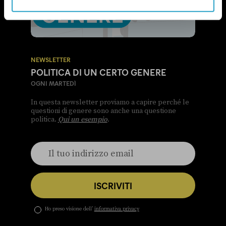
NEWSLETTER
POLITICA DI UN CERTO GENERE
OGNI MARTEDÌ
In questa newsletter proviamo a capire perché le
questioni di genere sono anche una questione
politica.
Qui un esempio
.
ISCRIVITI
Ho preso visione dell’
informativa privacy