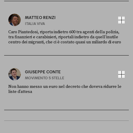
MATTEO RENZI
ITALIA VIVA
Caro Piantedosi, riporta indietro 600 tra agenti della polizia,
tra finanzieri e carabinieri, riportali indietro da quell’inutile
centro dei migranti, che ci è costato quasi un miliardo di euro
FONTE
DATA
Sky Live In
6 LUGLIO
GIUSEPPE CONTE
MOVIMENTO 5 STELLE
Non hanno messo un euro nel decreto che doveva ridurre le
liste d’attesa
FONTE
DATA
Sky Live In
6 LUGLIO