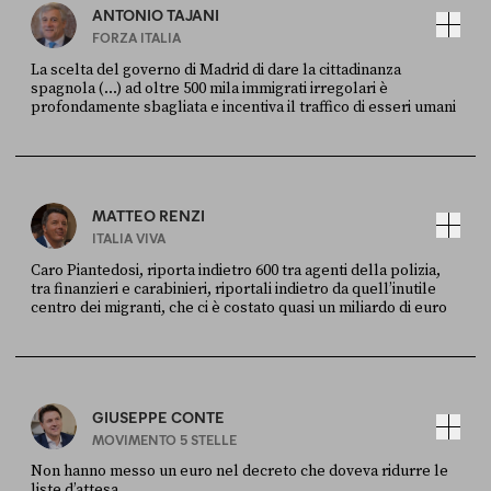
ANTONIO TAJANI
FORZA ITALIA
La scelta del governo di Madrid di dare la cittadinanza
spagnola (...) ad oltre 500 mila immigrati irregolari è
profondamente sbagliata e incentiva il traffico di esseri umani
FONTE
DATA
X
30 LUGLIO
MATTEO RENZI
ITALIA VIVA
Caro Piantedosi, riporta indietro 600 tra agenti della polizia,
tra finanzieri e carabinieri, riportali indietro da quell’inutile
centro dei migranti, che ci è costato quasi un miliardo di euro
FONTE
DATA
Sky Live In
6 LUGLIO
GIUSEPPE CONTE
MOVIMENTO 5 STELLE
Non hanno messo un euro nel decreto che doveva ridurre le
liste d’attesa