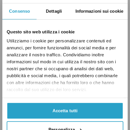
facilitare e velocizzare la diffusione di
Consenso
Dettagli
Informazioni sui cookie
informazioni scientifiche in ambito medico.
In ogni caso, il testo online dal 9 febbraio
Questo sito web utilizza i cookie
«descrive una nuova ricerca medica ma deve
Utilizziamo i cookie per personalizzare contenuti ed
essere ancora valutato e pertanto non deve
annunci, per fornire funzionalità dei social media e per
analizzare il nostro traffico. Condividiamo inoltre
essere utilizzato come guida per le pratiche
informazioni sul modo in cui utilizza il nostro sito con i
cliniche»,
sottolinea
con un caveat
medRxiv
.
nostri partner che si occupano di analisi dei dati web,
pubblicità e social media, i quali potrebbero combinarle
In sintesi, i ricercatori hanno stimato, sulla
con altre informazioni che ha fornito loro o che hanno
raccolto dal suo utilizzo dei loro servizi.
base del loro campione, che il periodo mediano
di incubazione del nuovo coronavirus
è di tre
giorni
(più basso dunque dei 5,2 visti nello
Accetta tutti
studio di Nejm, come
riportato
anche degli
autori del nuovo studio).
Personalizza