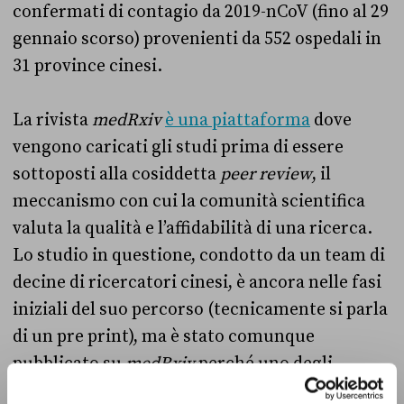
confermati di contagio da 2019-nCoV (fino al 29
gennaio scorso) provenienti da 552 ospedali in
31 province cinesi.
La rivista
medRxiv
è una piattaforma
dove
vengono caricati gli studi prima di essere
sottoposti alla cosiddetta
peer review
, il
meccanismo con cui la comunità scientifica
valuta la qualità e l’affidabilità di una ricerca.
Lo studio in questione, condotto da un team di
decine di ricercatori cinesi, è ancora nelle fasi
iniziali del suo percorso (tecnicamente si parla
di un pre print), ma è stato comunque
pubblicato su
medRxiv
perché uno degli
obiettivi della piattaforma
è proprio quello
di