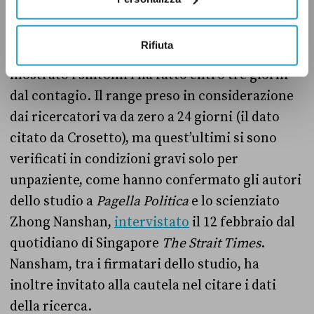
Questo significa, in parole semplici, che
Rifiuta
almeno la metà delle persone che hanno
mostrato i sintomi l’ha fatto entro tre giorni
dal contagio. Il range preso in considerazione
dai ricercatori va da zero a 24 giorni (il dato
citato da Crosetto), ma quest’ultimi si sono
verificati in condizioni gravi solo per
unpaziente, come hanno confermato gli autori
dello studio a
Pagella Politica
e lo scienziato
Zhong Nanshan,
intervistato
il 12 febbraio dal
quotidiano di Singapore
The Strait Times
.
Nansham, tra i firmatari dello studio, ha
inoltre invitato alla cautela nel citare i dati
della ricerca.