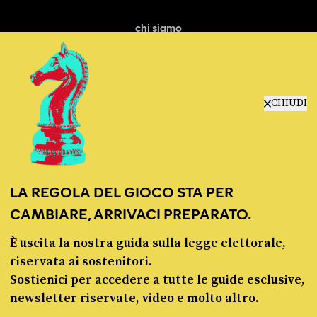
chi siamo
manifesto
redazione
progetti
lavora con noi
CHIUDI
contattaci
LA REGOLA DEL GIOCO STA PER
CAMBIARE, ARRIVACI PREPARATO.
È uscita la nostra guida sulla legge elettorale,
© Pagella Politica 2012 - 2026
riservata ai sostenitori.
Sostienici per accedere a tutte le guide esclusive,
Pagella Politica è una testata registrata presso il Tribunale di Milano, n. 55 del 8
newsletter riservate, video e molto altro.
marzo 2021. ISSN 2974-9387