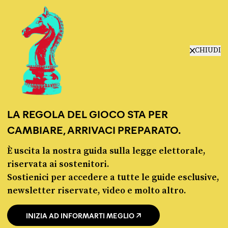
manifesto
redazione
progetti
lavora con noi
CHIUDI
contattaci
LA REGOLA DEL GIOCO STA PER
CAMBIARE, ARRIVACI PREPARATO.
È uscita la nostra guida sulla legge elettorale,
© Pagella Politica 2012 - 2026
riservata ai sostenitori.
Sostienici per accedere a tutte le guide esclusive,
Pagella Politica è una testata registrata presso il Tribunale di Milano, n. 55 del 8
newsletter riservate, video e molto altro.
marzo 2021. ISSN 2974-9387
INIZIA AD INFORMARTI MEGLIO
Privacy policy
Cookie policy