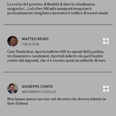
La scelta del governo di Madrid di dare la cittadinanza
spagnola (...) ad oltre 500 mila immigrati irregolari è
profondamente sbagliata e incentiva il traffico di esseri umani
FONTE
DATA
X
30 LUGLIO
MATTEO RENZI
ITALIA VIVA
Caro Piantedosi, riporta indietro 600 tra agenti della polizia,
tra finanzieri e carabinieri, riportali indietro da quell’inutile
centro dei migranti, che ci è costato quasi un miliardo di euro
FONTE
DATA
Sky Live In
6 LUGLIO
GIUSEPPE CONTE
MOVIMENTO 5 STELLE
Non hanno messo un euro nel decreto che doveva ridurre le
liste d’attesa
FONTE
DATA