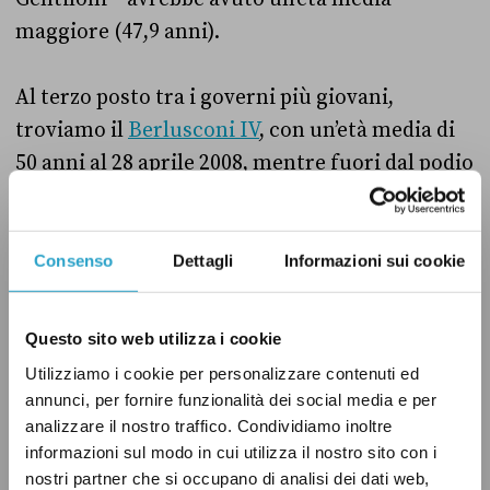
maggiore (47,9 anni).
Al terzo posto tra i governi più giovani,
troviamo il
Berlusconi IV
, con un’età media di
50 anni al 28 aprile 2008, mentre fuori dal podio
c’è il primo
governo Conte
, con 50,3 anni al 1°
giugno 2018.
Consenso
Dettagli
Informazioni sui cookie
Il verdetto
Questo sito web utilizza i cookie
Secondo il presidente del Consiglio Conte, il
Utilizziamo i cookie per personalizzare contenuti ed
nuovo governo Pd-M5s è «il più giovane della
annunci, per fornire funzionalità dei social media e per
storia della Repubblica».
analizzare il nostro traffico. Condividiamo inoltre
informazioni sul modo in cui utilizza il nostro sito con i
nostri partner che si occupano di analisi dei dati web,