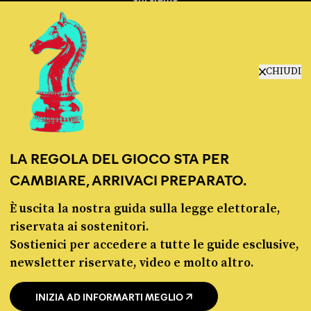
manifesto
redazione
progetti
lavora con noi
CHIUDI
contattaci
LA REGOLA DEL GIOCO STA PER
CAMBIARE, ARRIVACI PREPARATO.
È uscita la nostra guida sulla legge elettorale,
© Pagella Politica 2012 - 2026
riservata ai sostenitori.
Sostienici per accedere a tutte le guide esclusive,
Pagella Politica è una testata registrata presso il Tribunale di Milano, n. 55 del 8
newsletter riservate, video e molto altro.
marzo 2021. ISSN 2974-9387
INIZIA AD INFORMARTI MEGLIO
Privacy policy
Cookie policy