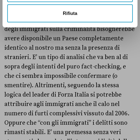
Che dire, infine, del “nesso causale” creato da
Berlusconi sulla relazione tra immigrati e
Rifiuta
numero di furti? Per poter valutare l’effetto
degli immigrati sulla criminalità bisognerebbe
avere disponibile un Paese completamente
identico al nostro ma senza la presenza di
stranieri.
E’ un tipo di analisi che va ben al di
sopra degli intenti del puro fact-checking, e
che ci sembra impossibile confermare (o
smentire).
Altrimenti, seguendo la stessa
logica del leader di Forza Italia si potrebbe
attribuire agli immigrati anche il calo nel
numero di furti complessivi vissuto dal 2006.
Oppure che “con gli immigrati” i delitti sono
rimasti stabili. E’ una premessa senza veri