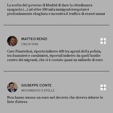
La scelta del governo di Madrid di dare la cittadinanza
spagnola (...) ad oltre 500 mila immigrati irregolari è
profondamente sbagliata e incentiva il traffico di esseri umani
FONTE
DATA
X
30 LUGLIO
MATTEO RENZI
ITALIA VIVA
Caro Piantedosi, riporta indietro 600 tra agenti della polizia,
tra finanzieri e carabinieri, riportali indietro da quell’inutile
centro dei migranti, che ci è costato quasi un miliardo di euro
FONTE
DATA
Sky Live In
6 LUGLIO
GIUSEPPE CONTE
MOVIMENTO 5 STELLE
Non hanno messo un euro nel decreto che doveva ridurre le
liste d’attesa
FONTE
DATA