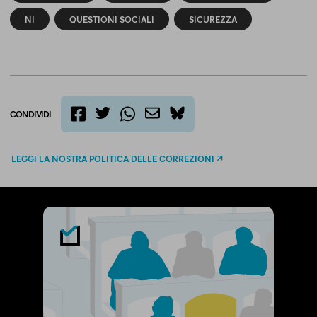
NÌ
QUESTIONI SOCIALI
SICUREZZA
CONDIVIDI
twitter
email
bluesky
facebook
whatsapp
LEGGI LA NOSTRA POLITICA DELLE CORREZIONI