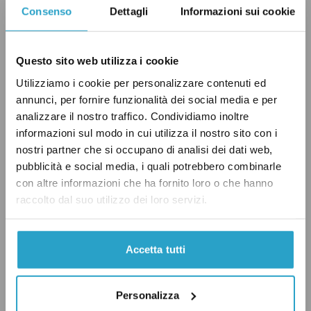
Per quel che riguarda la proporzione di
Consenso
Dettagli
Informazioni sui cookie
stranieri sul numero di “arresti” (o denunce da
parte della polizia all’autorità giudiziaria) la
percentuale relativa agli stranieri si attesta al
Questo sito web utilizza i cookie
46%, alzandosi al 54% per i furti in
Utilizziamo i cookie per personalizzare contenuti ed
annunci, per fornire funzionalità dei social media e per
appartamento, ma gli stranieri detenuti in
analizzare il nostro traffico. Condividiamo inoltre
carcere per furto (e quindi definitivamente
informazioni sul modo in cui utilizza il nostro sito con i
condannati) sono il 35%. I dati sono quindi più
nostri partner che si occupano di analisi dei dati web,
bassi di quelli citati da Berlusconi, ma è vero
pubblicità e social media, i quali potrebbero combinarle
con altre informazioni che ha fornito loro o che hanno
che
le percentuali di stranieri denunciati e/o in
raccolto dal suo utilizzo dei loro servizi.
carcere è ben al di sopra della proporzione di
questi ultimi
sul totale della
popolazione
residente
, attorno all’8%.
Accetta tutti
Personalizza