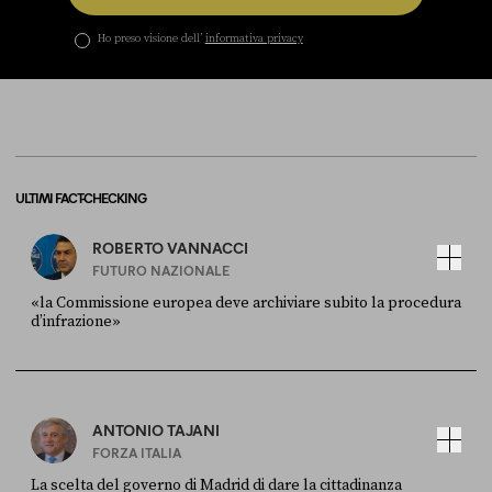
Ho preso visione dell’
informativa privacy
ULTIMI FACT-CHECKING
ROBERTO VANNACCI
FUTURO NAZIONALE
«la Commissione europea deve archiviare subito la procedura
d’infrazione»
FONTE
DATA
Ansa
28 LUGLIO 2026
ANTONIO TAJANI
FORZA ITALIA
La scelta del governo di Madrid di dare la cittadinanza