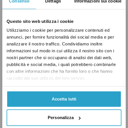
Consenso
Dettagli
Informazioni sui cookie
Altri traduttori olandesi di Dante, citati
nell’articolo, hanno parlato di un episodio di
cancel culture
– cioè quell’insieme di
Questo sito web utilizza i cookie
comportamenti collettivi tesi a eliminare dal
Utilizziamo i cookie per personalizzare contenuti ed
discorso pubblico personaggi, opere ed eventi
annunci, per fornire funzionalità dei social media e per
analizzare il nostro traffico. Condividiamo inoltre
oggi ritenuti immorali – e di una scelta
informazioni sul modo in cui utilizza il nostro sito con i
sbagliata, che priva dei lettori abbastanza
nostri partner che si occupano di analisi dei dati web,
grandi (il libro è per studenti dai 15 anni in su)
pubblicità e social media, i quali potrebbero combinarle
della possibilità di discutere apertamente della
con altre informazioni che ha fornito loro o che hanno
raccolto dal suo utilizzo dei loro servizi.
questione. Che uno scrittore cristiano del
Medioevo abbia opinioni “medievali” su
Maometto non dovrebbe infatti essere un
Accetta tutti
concetto difficile da capire.
Personalizza
Le reazioni negative sono in generale state