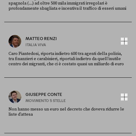
spagnola (...) ad oltre 500 mila immigrati irregolari è
profondamente sbagliata e incentiva il traffico di esseri umani
FONTE
DATA
X
30 LUGLIO
MATTEO RENZI
ITALIA VIVA
Caro Piantedosi, riporta indietro 600 tra agenti della polizia,
tra finanzieri e carabinieri, riportali indietro da quell’inutile
centro dei migranti, che ci è costato quasi un miliardo di euro
FONTE
DATA
Sky Live In
6 LUGLIO
GIUSEPPE CONTE
MOVIMENTO 5 STELLE
Non hanno messo un euro nel decreto che doveva ridurre le
liste d’attesa
FONTE
DATA
Sky Live In
6 LUGLIO