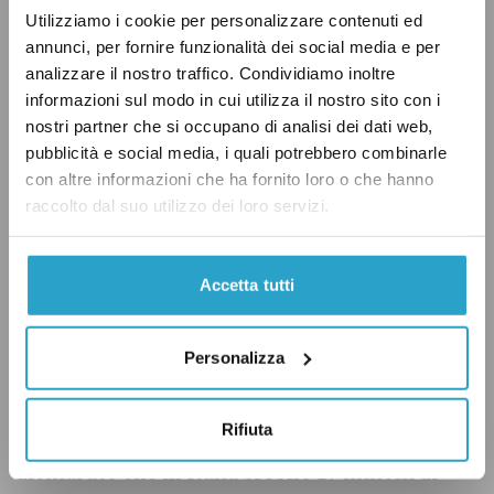
7,5 mila del 2008, quando gli effetti della crisi
Utilizziamo i cookie per personalizzare contenuti ed
non si erano ancora manifestati sul nostro
annunci, per fornire funzionalità dei social media e per
sistema economico”.
analizzare il nostro traffico. Condividiamo inoltre
informazioni sul modo in cui utilizza il nostro sito con i
nostri partner che si occupano di analisi dei dati web,
pubblicità e social media, i quali potrebbero combinarle
con altre informazioni che ha fornito loro o che hanno
raccolto dal suo utilizzo dei loro servizi.
Accetta tutti
Il verdetto
Personalizza
Durante la puntata della trasmissione
In ½ Ora
Rifiuta
Luigi Di Maio, vicepresidente della Camera, ha
dichiarato che in Italia ci sono 17 milioni di