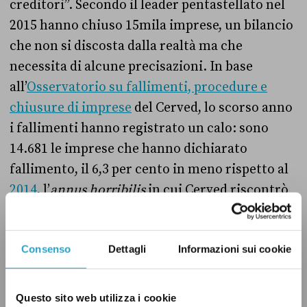
creditori”. Secondo il leader pentastellato nel
2015 hanno chiuso 15mila imprese, un bilancio
che non si discosta dalla realtà ma che
necessita di alcune precisazioni. In base
all’
Osservatorio su fallimenti, procedure e
chiusure di imprese
del Cerved, lo scorso anno
i fallimenti hanno registrato un calo: sono
14.681 le imprese che hanno dichiarato
fallimento, il 6,3 per cento in meno rispetto al
2014
, l’
annus horribilis
in cui Cerved riscontrò
un “incremento del 10,7 per cento rispetto al
record negativo del 2013”. Se dunque il totale
dei fallimenti del 2015 ha segnato
Consenso
Dettagli
Informazioni sui cookie
un’inversione positiva, bisogna pur sempre
sottolineare che è “quasi il doppio rispetto ai
Questo sito web utilizza i cookie