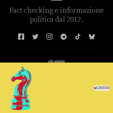
Fact-checking e informazione
politica dal 2012.
chi siamo
manifesto
redazione
progetti
lavora con noi
CHIUDI
contattaci