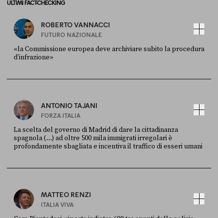
ULTIMI FACT-CHECKING
ROBERTO VANNACCI
FUTURO NAZIONALE
«la Commissione europea deve archiviare subito la procedura
d’infrazione»
FONTE
DATA
Ansa
28 LUGLIO 2026
ANTONIO TAJANI
FORZA ITALIA
La scelta del governo di Madrid di dare la cittadinanza
spagnola (...) ad oltre 500 mila immigrati irregolari è
profondamente sbagliata e incentiva il traffico di esseri umani
FONTE
DATA
X
30 LUGLIO
MATTEO RENZI
ITALIA VIVA