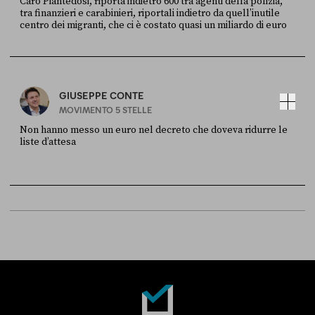
Caro Piantedosi, riporta indietro 600 tra agenti della polizia,
tra finanzieri e carabinieri, riportali indietro da quell’inutile
centro dei migranti, che ci è costato quasi un miliardo di euro
FONTE
DATA
Sky Live In
6 LUGLIO
GIUSEPPE CONTE
MOVIMENTO 5 STELLE
Non hanno messo un euro nel decreto che doveva ridurre le
liste d’attesa
FONTE
DATA
Sky Live In
6 LUGLIO