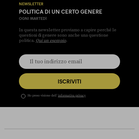
NEWSLETTER
POLITICA DI UN CERTO GENERE
OGNI MARTEDÌ
In questa newsletter proviamo a capire perché le
questioni di genere sono anche una questione
politica.
Qui un esempio
.
ISCRIVITI
Ho preso visione dell’
informativa privacy