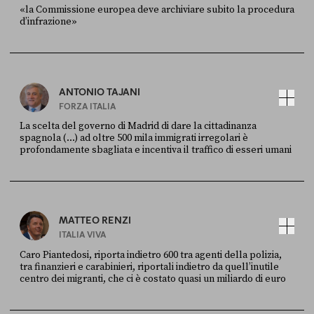
«la Commissione europea deve archiviare subito la procedura
d’infrazione»
FONTE
DATA
Ansa
28 LUGLIO 2026
ANTONIO TAJANI
FORZA ITALIA
La scelta del governo di Madrid di dare la cittadinanza
spagnola (...) ad oltre 500 mila immigrati irregolari è
profondamente sbagliata e incentiva il traffico di esseri umani
FONTE
DATA
X
30 LUGLIO
MATTEO RENZI
ITALIA VIVA
Caro Piantedosi, riporta indietro 600 tra agenti della polizia,
tra finanzieri e carabinieri, riportali indietro da quell’inutile
centro dei migranti, che ci è costato quasi un miliardo di euro
FONTE
DATA
Sky Live In
6 LUGLIO