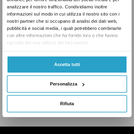
tasso di attuazione del 71,8%. “C’eri quasi” per
analizzare il nostro traffico. Condividiamo inoltre
il Premier.
informazioni sul modo in cui utilizza il nostro sito con i
nostri partner che si occupano di analisi dei dati web,
pubblicità e social media, i quali potrebbero combinarle
con altre informazioni che ha fornito loro o che hanno
raccolto dal suo utilizzo dei loro servizi.
C'ERI QUASI
GOVERNO RENZI
ISTITUZIONI
PD
Accetta tutti
Personalizza
CONDIVIDI
twitter
email
bluesky
facebook
whatsapp
Rifiuta
LEGGI LA NOSTRA POLITICA DELLE CORREZIONI