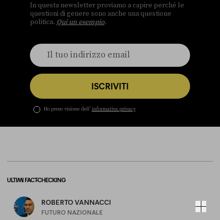
In questa newsletter proviamo a capire perché le
questioni di genere sono anche una questione
politica.
Qui un esempio
.
ISCRIVITI
Ho preso visione dell’
informativa privacy
ULTIMI FACT-CHECKING
ROBERTO VANNACCI
FUTURO NAZIONALE