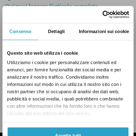
Qui puoi leggere l’articolo completo
.
Consenso
Dettagli
Informazioni sui cookie
ECONOMIA
GOVERNO CONTE
GOVERNO MONTI
ITALIA
Questo sito web utilizza i cookie
PUBBLICA AMMINISTRAZIONE
Utilizziamo i cookie per personalizzare contenuti ed
annunci, per fornire funzionalità dei social media e per
analizzare il nostro traffico. Condividiamo inoltre
informazioni sul modo in cui utilizza il nostro sito con i
nostri partner che si occupano di analisi dei dati web,
pubblicità e social media, i quali potrebbero combinarle
CONDIVIDI
con altre informazioni che ha fornito loro o che hanno
twitter
email
bluesky
facebook
whatsapp
raccolto dal suo utilizzo dei loro servizi.
LEGGI LA NOSTRA POLITICA DELLE CORREZIONI
Accetta tutti