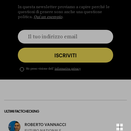
In questa newsletter proviamo a capire perché le
questioni di genere sono anche una questione
politica.
Qui un esempio
.
ISCRIVITI
Ho preso visione dell’
informativa privacy
ULTIMI FACT-CHECKING
ROBERTO VANNACCI
FUTURO NAZIONALE