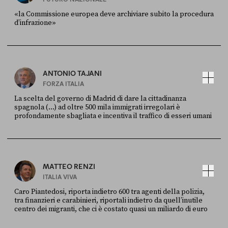
«la Commissione europea deve archiviare subito la procedura
d’infrazione»
FONTE
DATA
Ansa
28 LUGLIO 2026
ANTONIO TAJANI
FORZA ITALIA
La scelta del governo di Madrid di dare la cittadinanza
spagnola (...) ad oltre 500 mila immigrati irregolari è
profondamente sbagliata e incentiva il traffico di esseri umani
FONTE
DATA
X
30 LUGLIO
MATTEO RENZI
ITALIA VIVA
Caro Piantedosi, riporta indietro 600 tra agenti della polizia,
tra finanzieri e carabinieri, riportali indietro da quell’inutile
centro dei migranti, che ci è costato quasi un miliardo di euro
FONTE
DATA