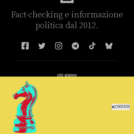
Fact-checking e informazione
politica dal 2012.
chi siamo
manifesto
redazione
progetti
lavora con noi
CHIUDI
contattaci