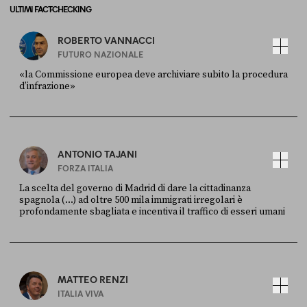
ULTIMI FACT-CHECKING
ROBERTO VANNACCI
FUTURO NAZIONALE
«la Commissione europea deve archiviare subito la procedura
d’infrazione»
FONTE
DATA
Ansa
28 LUGLIO 2026
ANTONIO TAJANI
FORZA ITALIA
La scelta del governo di Madrid di dare la cittadinanza
spagnola (...) ad oltre 500 mila immigrati irregolari è
profondamente sbagliata e incentiva il traffico di esseri umani
FONTE
DATA
X
30 LUGLIO
MATTEO RENZI
ITALIA VIVA