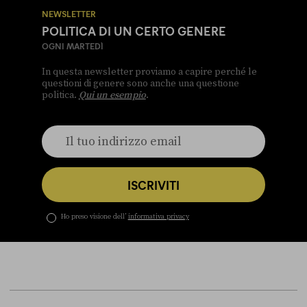
NEWSLETTER
POLITICA DI UN CERTO GENERE
OGNI MARTEDÌ
In questa newsletter proviamo a capire perché le
questioni di genere sono anche una questione
politica.
Qui un esempio
.
ISCRIVITI
Ho preso visione dell’
informativa privacy