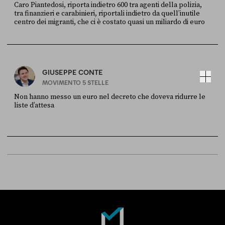
Caro Piantedosi, riporta indietro 600 tra agenti della polizia,
tra finanzieri e carabinieri, riportali indietro da quell’inutile
centro dei migranti, che ci è costato quasi un miliardo di euro
FONTE
DATA
Sky Live In
6 LUGLIO
GIUSEPPE CONTE
MOVIMENTO 5 STELLE
Non hanno messo un euro nel decreto che doveva ridurre le
liste d’attesa
FONTE
DATA
Sky Live In
6 LUGLIO