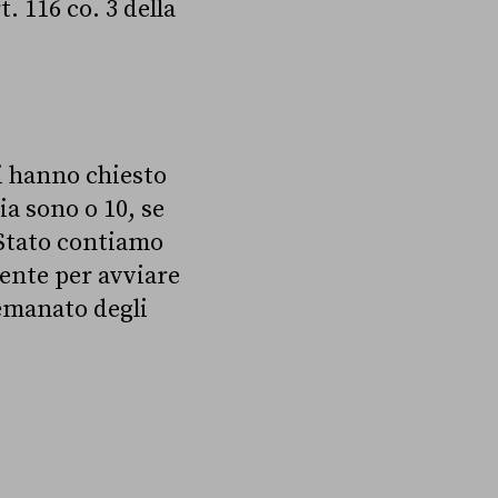
. 116 co. 3 della
i hanno chiesto
a sono o 10, se
o Stato contiamo
ente per avviare
 emanato degli
.