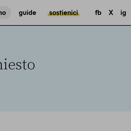
mo
guide
sostienici
fb
X
ig
iesto