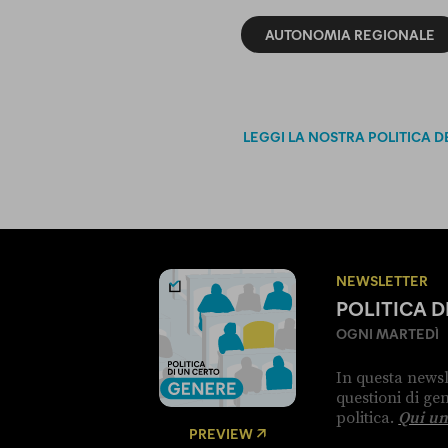
AUTONOMIA REGIONALE
LEGGI LA NOSTRA POLITICA D
NEWSLETTER
POLITICA 
OGNI MARTEDÌ
In questa newsl
questioni di g
politica.
Qui un
PREVIEW