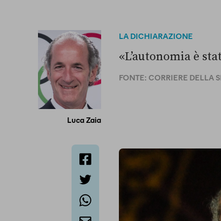
LA DICHIARAZIONE
«L’autonomia è stat
FONTE:
CORRIERE DELLA 
Luca Zaia
facebook
twitter
whatsapp