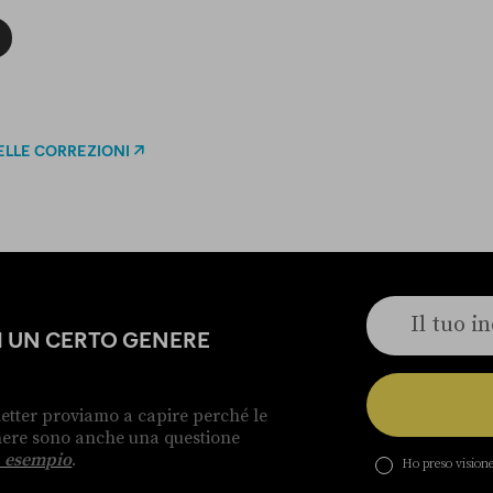
ELLE CORREZIONI
DI UN CERTO GENERE
etter proviamo a capire perché le
enere sono anche una questione
 esempio
.
Ho preso visione