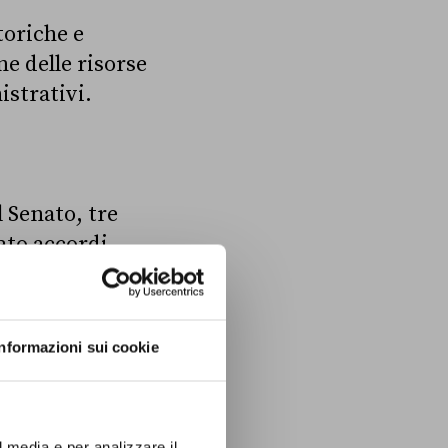
toriche e
e delle risorse
istrativi.
l Senato, tre
ato accordi
ca il governo
Informazioni sui cookie
maggiore
6 comma 3 della
ituzione
del 2001,
l media e per analizzare il