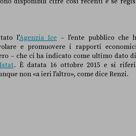
ono disponibili cifre così recenti e se regis
ato l’
Agenzia Ice
– l’ente
pubblico che h
evolare e promuovere i rapporti economic
tero –
che ci ha indicato come ultimo dato d
Istat
. È datata 16 ottobre 2015 e si riferi
unque non «a ieri l’altro», come dice Renzi.