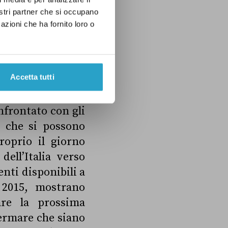
nostri partner che si occupano
azioni che ha fornito loro o
Accetta tutti
Istat per l’export
nfrontato con gli
i che si possono
proprio il giorno
ell’Italia verso
nti disponibili a
o 2015, mostrano
are la prossima
fermare che siano