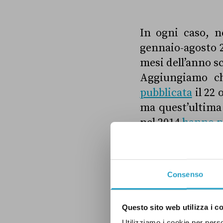
In ogni caso, n
gennaio-agosto 20
mesi dell’anno sc
Aggiungiamo ch
pubblicata
il 22 
ma quest’ultima 
nel 2014
hanno pe
Il dato
mostra
u
Consenso
destagionalizzat
agosto, mentre c
Questo sito web utilizza i c
stessi mesi del 
Utilizziamo i cookie per perso