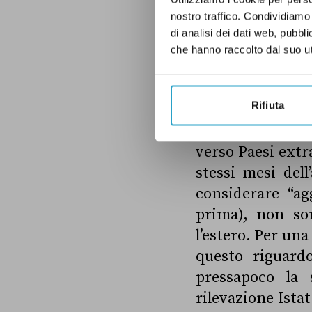
Renzi.
nostro traffico. Condividiamo 
di analisi dei dati web, pubbl
che hanno raccolto dal suo uti
Il verdetto
Rifiuta
La cifra citata d
verso Paesi extr
stessi mesi del
considerare “agg
prima), non son
l’estero. Per un
questo riguardo
pressapoco la 
rilevazione Ista