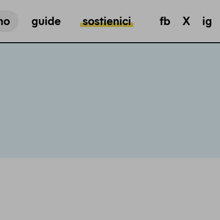
mo
guide
sostienici
fb
X
ig