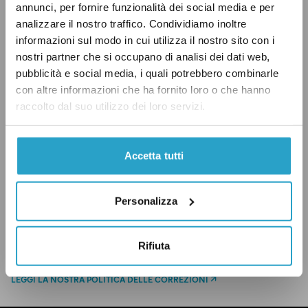
annunci, per fornire funzionalità dei social media e per
analizzare il nostro traffico. Condividiamo inoltre
Un arrotondamento per eccesso
informazioni sul modo in cui utilizza il nostro sito con i
sostanzialmente ineccepibile quello di Cuperlo
nostri partner che si occupano di analisi dei dati web,
che non gli costa la luce verde: “Vero”!
pubblicità e social media, i quali potrebbero combinarle
con altre informazioni che ha fornito loro o che hanno
raccolto dal suo utilizzo dei loro servizi.
PD
QUESTIONI SOCIALI
SUD
VERO
Accetta tutti
Personalizza
CONDIVIDI
Rifiuta
twitter
email
bluesky
facebook
whatsapp
LEGGI LA NOSTRA POLITICA DELLE CORREZIONI