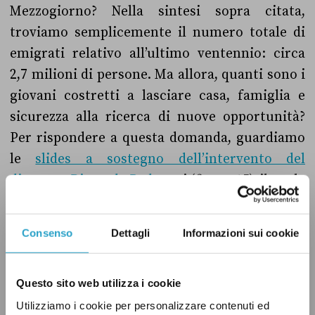
Mezzogiorno? Nella sintesi sopra citata,
troviamo semplicemente il numero totale di
emigrati relativo all’ultimo ventennio: circa
2,7 milioni di persone. Ma allora, quanti sono i
giovani costretti a lasciare casa, famiglia e
sicurezza alla ricerca di nuove opportunità?
Per rispondere a questa domanda, guardiamo
le
slides a sostegno dell’intervento del
direttore Riccardo Padovan
i (figura 15), il quale
ha calcolato i flussi migratori in base ai cambi
di residenza nel periodo 2001-2012. Ebbene, su
Consenso
Dettagli
Informazioni sui cookie
un totale di 1.427.500 emigrati, quelli con
un’età compresa tra i 15 e i 34 anni sarebbero
Questo sito web utilizza i cookie
453.000.
Utilizziamo i cookie per personalizzare contenuti ed