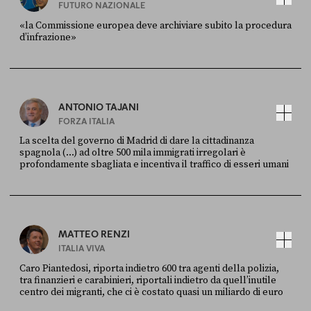
FUTURO NAZIONALE
«la Commissione europea deve archiviare subito la procedura
d’infrazione»
FONTE
DATA
Ansa
28 LUGLIO 2026
ANTONIO TAJANI
FORZA ITALIA
La scelta del governo di Madrid di dare la cittadinanza
spagnola (...) ad oltre 500 mila immigrati irregolari è
profondamente sbagliata e incentiva il traffico di esseri umani
FONTE
DATA
X
30 LUGLIO
MATTEO RENZI
ITALIA VIVA
Caro Piantedosi, riporta indietro 600 tra agenti della polizia,
tra finanzieri e carabinieri, riportali indietro da quell’inutile
centro dei migranti, che ci è costato quasi un miliardo di euro
FONTE
DATA