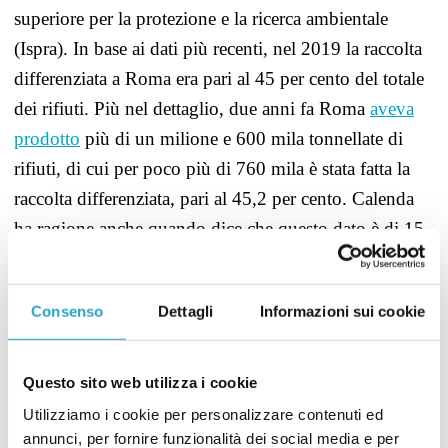
superiore per la protezione e la ricerca ambientale
(Ispra). In base ai dati più recenti, nel 2019 la raccolta
differenziata a Roma era pari al 45 per cento del totale
dei rifiuti. Più nel dettaglio, due anni fa Roma
aveva
prodotto
più di un milione e 600 mila tonnellate di
rifiuti, di cui per poco più di 760 mila è stata fatta la
raccolta differenziata, pari al 45,2 per cento. Calenda
ha ragione anche quando dice che questo dato è di 15
punti inferiore a quello nazionale: nel 2019 la
percentuale di differenziata sul totale dei rifiuti in Italia
Consenso
Dettagli
Informazioni sui cookie
era circa il 61 per cento
.
Tra il 2010 e il 2019 Roma ha aumentato i livelli della
Questo sito web utilizza i cookie
raccolta differenziata, non riuscendo però a
Utilizziamo i cookie per personalizzare contenuti ed
raggiungere l’obiettivo del 65 per cento
fissato
entro il
annunci, per fornire funzionalità dei social media e per