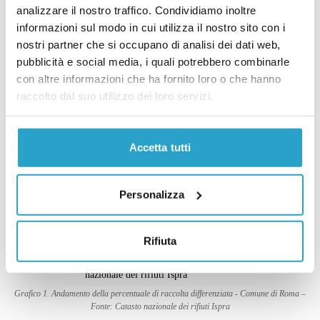
analizzare il nostro traffico. Condividiamo inoltre
2012 dal Testo unico ambientale del 2006. Dieci anni
informazioni sul modo in cui utilizza il nostro sito con i
fa a Roma si raccoglievano quasi due milioni di
nostri partner che si occupano di analisi dei dati web,
tonnellate di rifiuti e solo il 21 per cento era oggetto di
pubblicità e social media, i quali potrebbero combinarle
raccolta differenziata. Nel giro di nove anni la
con altre informazioni che ha fornito loro o che hanno
raccolto dal suo utilizzo dei loro servizi.
situazione è migliorata: la quantità di rifiuti prodotti si
è lievemente abbassata e la quota di differenziata è più
che duplicata. Ciò però non è stato abbastanza per
Accetta tutti
raggiungere la soglia stabilita dal Testo unico
ambientale (Grafico 1).
Personalizza
Rifiuta
Grafico 1. Andamento della percentuale di raccolta differenziata - Comune di Roma –
Fonte: Catasto nazionale dei rifiuti Ispra