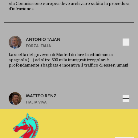
«la Commissione europea deve archiviare subito la procedura
d’infrazione»
FONTE
DATA
Ansa
28 LUGLIO 2026
ANTONIO TAJANI
FORZA ITALIA
La scelta del governo di Madrid di dare la cittadinanza
spagnola (...) ad oltre 500 mila immigrati irregolari è
profondamente sbagliata e incentiva il traffico di esseri umani
FONTE
DATA
X
30 LUGLIO
MATTEO RENZI
ITALIA VIVA
Caro Piantedosi, riporta indietro 600 tra agenti della polizia,
tra finanzieri e carabinieri, riportali indietro da quell’inutile
centro dei migranti, che ci è costato quasi un miliardo di euro
FONTE
DATA
Sky Live In
6 LUGLIO