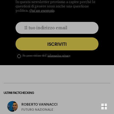
In questa newsletter proviamo a capire perché le
questioni di genere sono anche una questione
politica.
Qui un esempio
.
ISCRIVITI
Ho preso visione dell’
informativa privacy
ULTIMI FACT-CHECKING
ROBERTO VANNACCI
FUTURO NAZIONALE