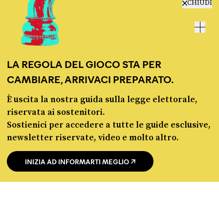
CHIUDI
GIUSEPPE CONTE
MOVIMENTO 5 STELLE
Non hanno messo un euro nel decreto che doveva ridurre le
liste d’attesa
LA REGOLA DEL GIOCO STA PER
FONTE
DATA
CAMBIARE, ARRIVACI PREPARATO.
Sky Live In
6 LUGLIO
È uscita la nostra guida sulla legge elettorale,
riservata ai sostenitori.
Sostienici per accedere a tutte le guide esclusive,
newsletter riservate, video e molto altro.
INIZIA AD INFORMARTI MEGLIO
Fact-checking e informazione
politica dal 2012.