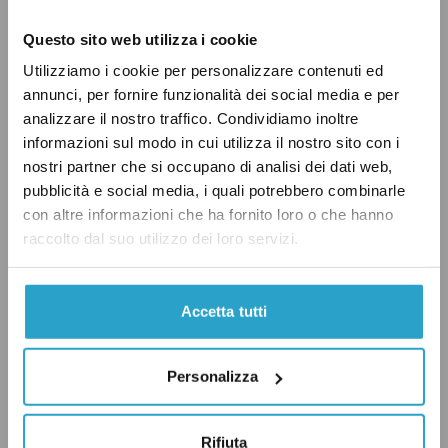
sondaggio sulla percezione dei residenti della
Capitale. Vediamo ora un’ultima classifica,
Questo sito web utilizza i cookie
stilata ogni anno da Il Sole 24 ore sulla base di
Utilizziamo i cookie per personalizzare contenuti ed
indicatori che prescindono dalle valutazioni
annunci, per fornire funzionalità dei social media e per
analizzare il nostro traffico. Condividiamo inoltre
dei cittadini.
informazioni sul modo in cui utilizza il nostro sito con i
nostri partner che si occupano di analisi dei dati web,
La classifica del Sole 24 ore
pubblicità e social media, i quali potrebbero combinarle
con altre informazioni che ha fornito loro o che hanno
raccolto dal suo utilizzo dei loro servizi.
Il quotidiano di Confindustria pubblica ogni
anno una classifica sulla qualità della vita nelle
province italiane, quindi con uno sguardo più
Accetta tutti
ampio, che non si limita alla città. L’indagine
considera
sette macro-aree: “Ricchezza e
Personalizza
consumi”, “Ambiente e servizi”, “Giustizia e
sicurezza”, “Affari e lavoro”, “Demografia e
Rifiuta