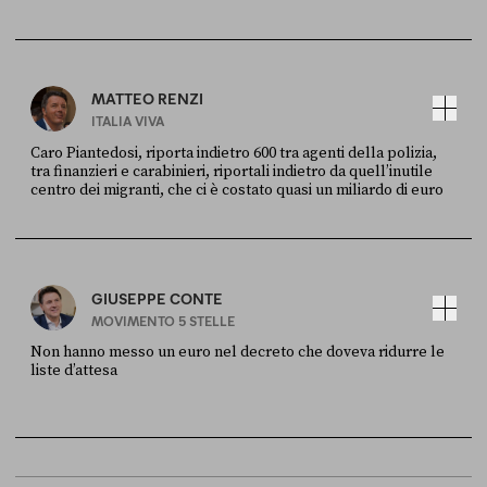
FONTE
DATA
X
30 LUGLIO
MATTEO RENZI
ITALIA VIVA
Caro Piantedosi, riporta indietro 600 tra agenti della polizia,
tra finanzieri e carabinieri, riportali indietro da quell’inutile
centro dei migranti, che ci è costato quasi un miliardo di euro
FONTE
DATA
Sky Live In
6 LUGLIO
GIUSEPPE CONTE
MOVIMENTO 5 STELLE
Non hanno messo un euro nel decreto che doveva ridurre le
liste d’attesa
FONTE
DATA
Sky Live In
6 LUGLIO