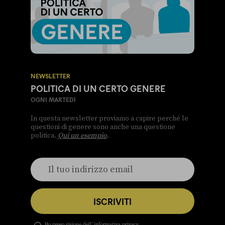
NEWSLETTER
POLITICA DI UN CERTO GENERE
OGNI MARTEDÌ
In questa newsletter proviamo a capire perché le
questioni di genere sono anche una questione
politica.
Qui un esempio
.
ISCRIVITI
Ho preso visione dell’
informativa privacy