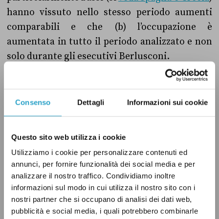
hanno vissuto nello stesso periodo aumenti
comparabili e che (b) l’occupazione è
aumentata in tutto il periodo analizzato e non
solo durante gli esecutivi Berlusconi.
Il verdetto
Consenso
Dettagli
Informazioni sui cookie
Questo sito web utilizza i cookie
Brunetta commette un errore rilevante,
Utilizziamo i cookie per personalizzare contenuti ed
ascrivendo tutti miglioramenti registrati nei
annunci, per fornire funzionalità dei social media e per
principali indicatori dell’occupazione dal 2000
analizzare il nostro traffico. Condividiamo inoltre
al 2008 al periodo di Berlusconi Presidente del
informazioni sul modo in cui utilizza il nostro sito con i
nostri partner che si occupano di analisi dei dati web,
Consiglio. Il numero di occupati è aumentato
pubblicità e social media, i quali potrebbero combinarle
di circa 800 mila unità (senza considerare