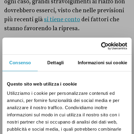
ogni caso, grandi stravolgimenti al rialzo non
dovrebbero esserci, visto che nelle previsioni
più recenti già
si tiene conto
dei fattori che
stanno favorendo la ripresa.
Secondo Brunetta nel 2021 la crescita italiana
sarà superiore al «5 per cento del Pil», ma le
Consenso
Dettagli
Informazioni sui cookie
stime Istat più aggiornate – uscite lo scorso 4
giugno –
parlano
di una crescita del 4,7 per
cento quest’anno, una percentuale un poco più
Questo sito web utilizza i cookie
ottimista della Commissione Ue, e del 4,4 per
Utilizziamo i cookie per personalizzare contenuti ed
cento il prossimo anno.
annunci, per fornire funzionalità dei social media e per
analizzare il nostro traffico. Condividiamo inoltre
informazioni sul modo in cui utilizza il nostro sito con i
Secondo le previsioni Ocse più recenti,
nostri partner che si occupano di analisi dei dati web,
pubblicate a fine maggio, nel 2021 il Pil italiano
pubblicità e social media, i quali potrebbero combinarle