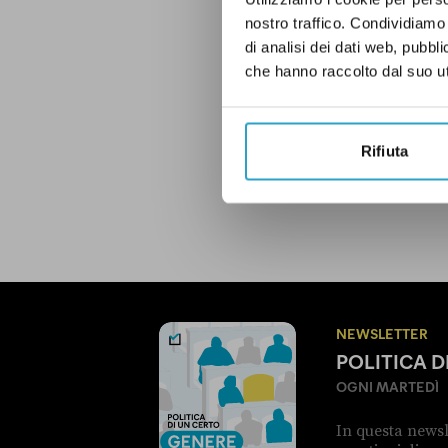
nostro traffico. Condividiamo 
di analisi dei dati web, pubbl
che hanno raccolto dal suo uti
C'ERI QUASI
ELEZI
Rifiuta
LEGGI LA NOSTRA POLITICA D
NEWSLETTER
POLITICA 
OGNI MARTEDÌ
In questa newsl