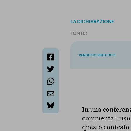
LA DICHIARAZIONE
FONTE:
VERDETTO SINTETICO
facebook
twitter
whatsapp
email
In una conferenz
bluesky
commenta i risult
questo contesto 