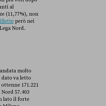
nti al
ze (11,77%), non
iflette
però nei
a Lega Nord.
a andata molto
 dato va letto
à ottenne 171.221
a Nord 57.403
lato il forte