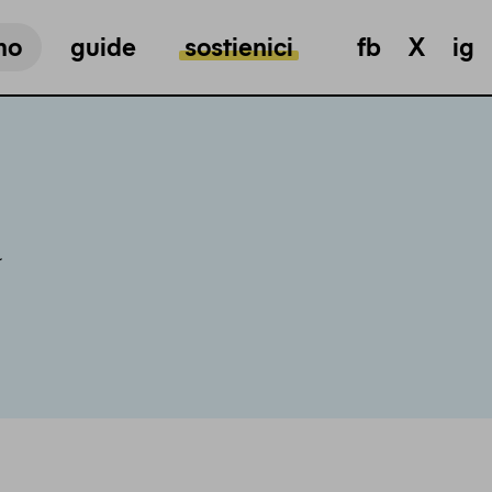
mo
guide
sostienici
fb
X
ig
a