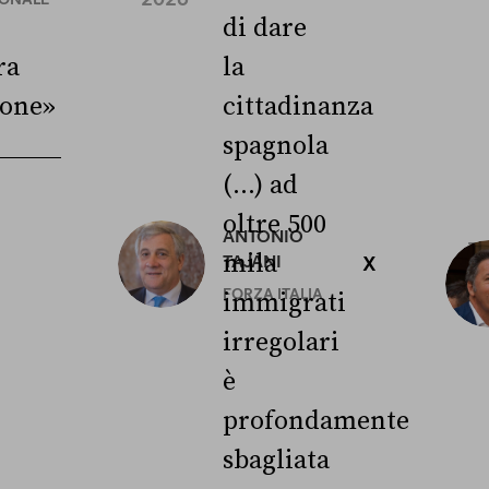
di dare
ra
la
ione»
cittadinanza
spagnola
(...) ad
oltre 500
ANTONIO
3
mila
TAJANI
X
L
FORZA ITALIA
immigrati
irregolari
è
profondamente
sbagliata