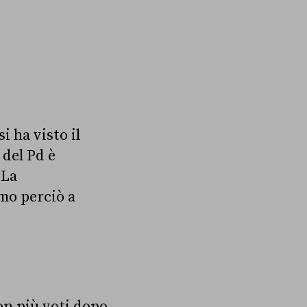
i ha visto il
 del Pd è
 La
amo perciò a
con più voti dopo