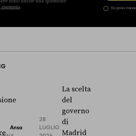
enere sono anche una questione
 esempio
.
Ho preso visione
NG
La scelta
ione
del
governo
28
di
Ansa
LUGLIO
re
Madrid
2026
IONALE