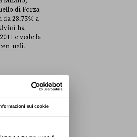
 a Milano,
uello di Forza
ta da 28,75% a
alvini ha
2011 e vede la
centuali.
Il dato di Forza
Informazioni sui cookie
ere che abbia
o comunale nella
 quasi”.
l media e per analizzare il