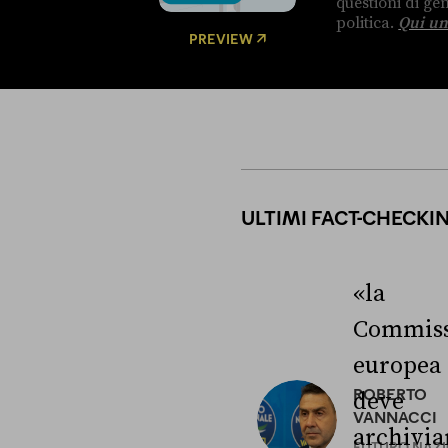
questioni di g
politica.
Qui un
PREVIEW
ULTIMI FACT-CHECKI
«la
Commiss
europea
ROBERTO
deve
VANNACCI
archivia
FUTURO NAZ