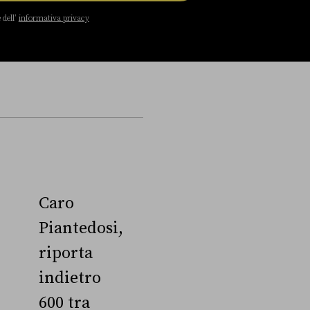
 dell’
informativa privacy
Caro
Piantedosi,
riporta
indietro
600 tra