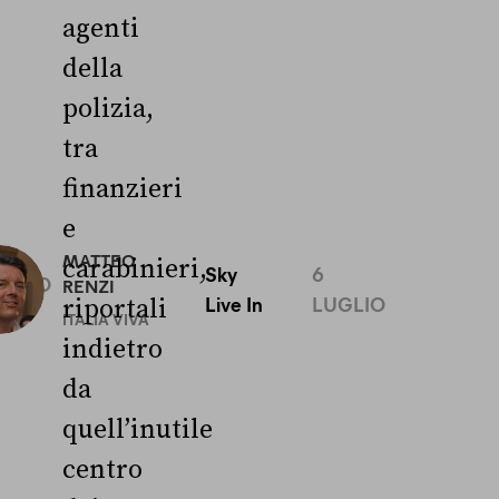
agenti
della
polizia,
tra
finanzieri
e
0
MATTEO
carabinieri,
Sky
6
UGLIO
RENZI
Live In
LUGLIO
riportali
ITALIA VIVA
indietro
da
quell’inutile
centro