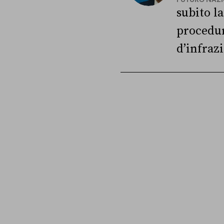
subito la
procedu
d’infraz