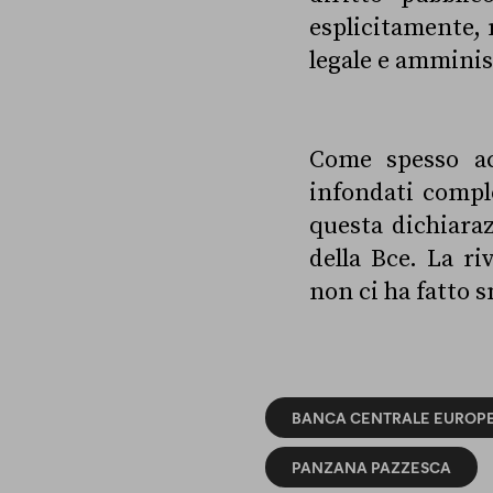
esplicitamente, n
legale e amminist
Come spesso ac
infondati compl
questa dichiara
della Bce. La ri
non ci ha fatto s
BANCA CENTRALE EUROP
PANZANA PAZZESCA