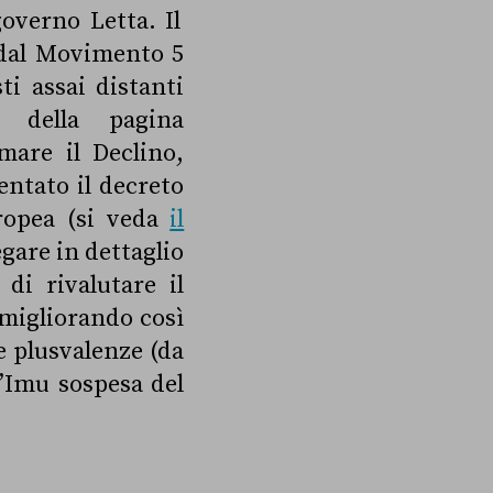
governo Letta. Il
 dal Movimento 5
i assai distanti
i della pagina
rmare il Declino,
entato il decreto
uropea (si veda
il
gare in dettaglio
di rivalutare il
, migliorando così
e plusvalenze (da
l’Imu sospesa del