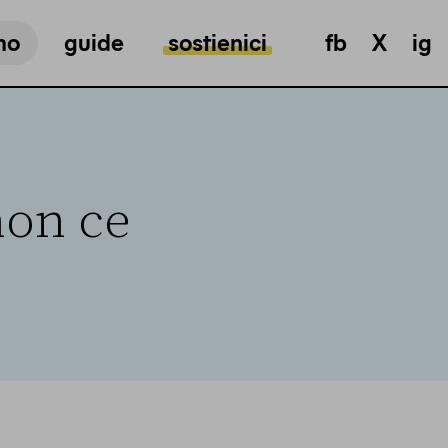
mo
guide
sostienici
fb
X
ig
non ce