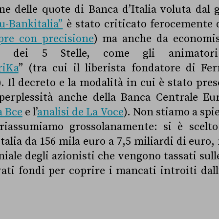
one delle quote di Banca d’Italia voluta dal 
u-Bankitalia”
è stato criticato ferocemente
re con precisione
) ma anche da economist
ni dei 5 Stelle, come gli animator
riKa
” (tra cui il liberista fondatore di Fe
. Il decreto e la modalità in cui è stato pres
 perplessità anche della Banca Centrale E
a Bce
e l’
analisi de La Voce
)
. Non stiamo a spie
riassumiamo grossolanamente: si è scelto 
talia da 156 mila euro a 7,5 miliardi di euro
niale degli azionisti che vengono tassati sull
vati fondi per coprire i mancati introiti dal