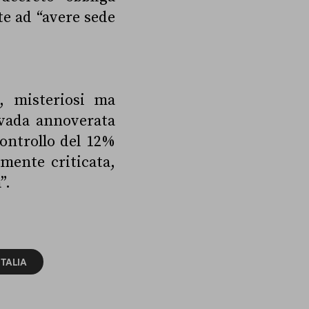
ote ad “avere sede
, misteriosi ma
 vada annoverata
ontrollo del 12%
amente criticata,
”.
ITALIA