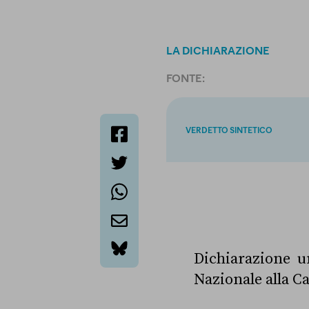
LA DICHIARAZIONE
FONTE:
VERDETTO SINTETICO
facebook
twitter
whatsapp
email
Dichiarazione un
bluesky
Nazionale alla C