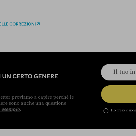
ELLE CORREZIONI
DI UN CERTO GENERE
etter proviamo a capire perché le
enere sono anche una questione
 esempio
.
Ho preso visione