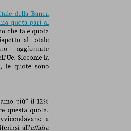
itale della Banca
una quota pari al
mo che tale quota
ispetto al totale
no aggiornate
l’Ue. Siccome la
3, le quote sono
iamo più” il 12%
re questa quota.
avvicendavano a
erirsi all’
affaire