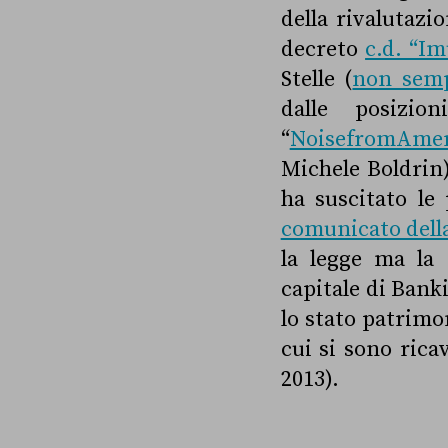
della rivalutazi
decreto
c.d. “Im
Stelle (
non semp
dalle posizio
“
NoisefromAme
Michele Boldrin)
ha suscitato le
comunicato dell
la legge ma la 
capitale di Banki
lo stato patrimo
cui si sono rica
2013).