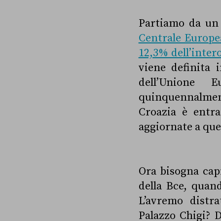
Partiamo da un
Centrale Europea
12,3% dell’intero
viene definita i
dell’Unione 
quinquennalment
Croazia è entra
aggiornate a quel
Ora bisogna cap
della Bce, quan
L’avremo distr
Palazzo Chigi?
D