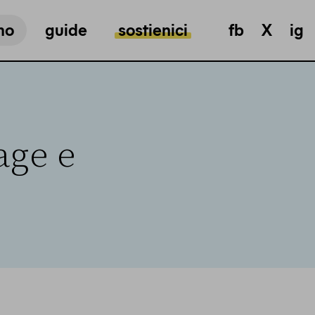
mo
guide
sostienici
fb
X
ig
age e