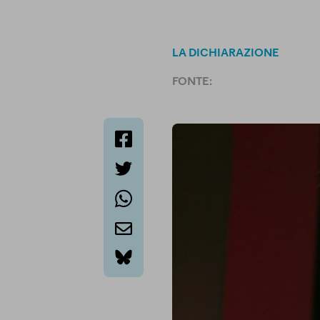
LA DICHIARAZIONE
FONTE:
facebook
twitter
whatsapp
email
bluesky