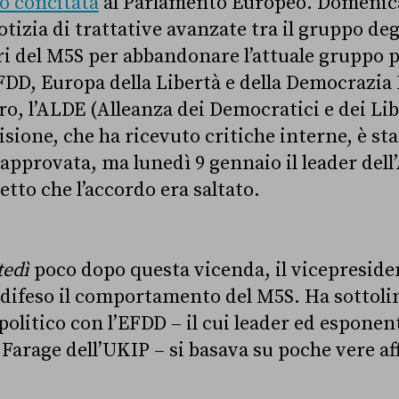
o concitata
al Parlamento Europeo. Domenica
notizia di trattative avanzate tra il gruppo deg
 del M5S per abbandonare l’attuale gruppo po
EFDD, Europa della Libertà e della Democrazia 
ro, l’ALDE (Alleanza dei Democratici e dei Lib
isione, che ha ricevuto critiche interne, è sta
 approvata, ma lunedì 9 gennaio il leader del
tto che l’accordo era saltato.
tedì
poco dopo questa vicenda, il vicepreside
 difeso il comportamento del M5S. Ha sottolin
 politico con l’EFDD – il cui leader ed esponent
Farage dell’UKIP – si basava su poche vere aff