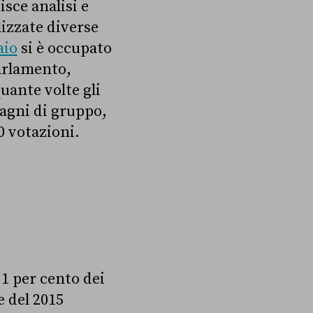
isce analisi e
lizzate diverse
aio
si è occupato
parlamento,
quante volte gli
agni di gruppo,
0 votazioni.
,1 per cento dei
e del 2015