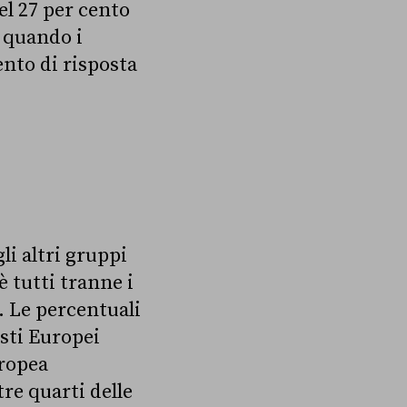
l 27 per cento
e quando i
nto di risposta
li altri gruppi
è tutti tranne i
. Le percentuali
isti Europei
uropea
re quarti delle