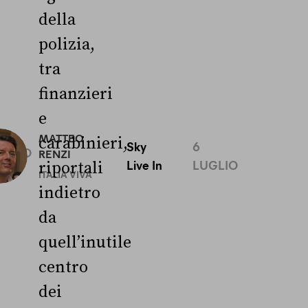
della
polizia,
tra
finanzieri
e
0
MATTEO
carabinieri,
Sky
6
UGLIO
RENZI
Live In
LUGLIO
riportali
ITALIA VIVA
indietro
da
quell’inutile
centro
dei