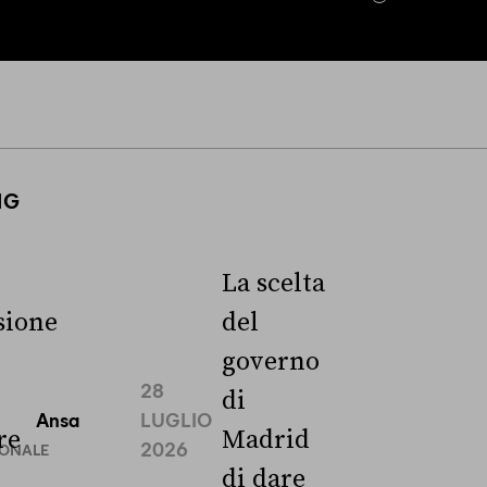
NG
La scelta
ione
del
governo
28
di
Ansa
LUGLIO
re
Madrid
2026
IONALE
di dare