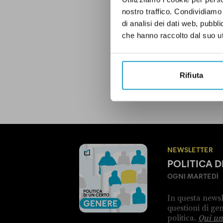
nostro traffico. Condividiamo 
di analisi dei dati web, pubbl
AMBIENTE
CULTUR
che hanno raccolto dal suo uti
Rifiuta
LEGGI LA NOSTRA POLITICA D
NEWSLETTER
POLITICA 
OGNI MARTEDÌ
In questa newsl
questioni di g
politica.
Qui un