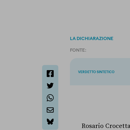
LA DICHIARAZIONE
FONTE:
VERDETTO SINTETICO
facebook
twitter
whatsapp
email
Rosario Crocetta
bluesky