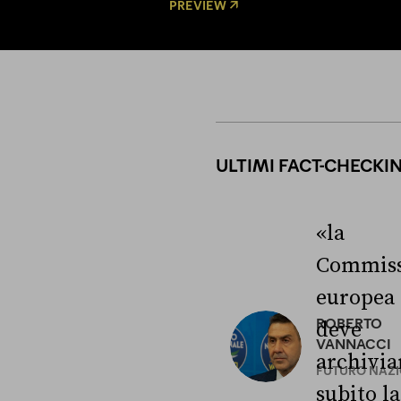
PREVIEW
ULTIMI FACT-CHECKI
«la
Commiss
europea
ROBERTO
deve
VANNACCI
archivia
FUTURO NAZ
subito la