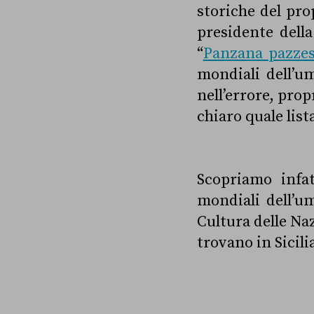
storiche del prop
presidente dell
“
Panzana pazze
mondiali dell’u
nell’errore, pro
chiaro quale list
Scopriamo infa
mondiali dell’um
Cultura delle Na
trovano in Sicilia