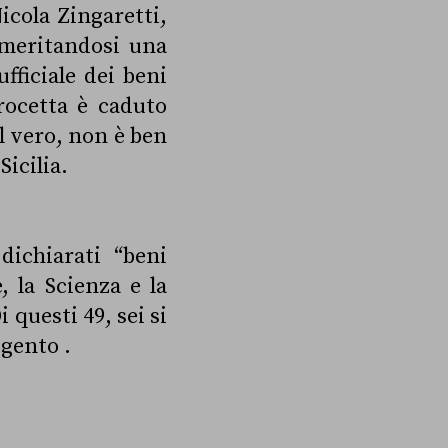
Nicola Zingaretti,
 meritandosi una
fficiale dei beni
rocetta è caduto
l vero, non è ben
Sicilia.
dichiarati “beni
, la Scienza e la
Di questi 49, sei si
igento .