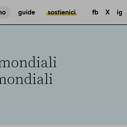
mo
guide
sostienici
fb
X
ig
 mondiali
mondiali