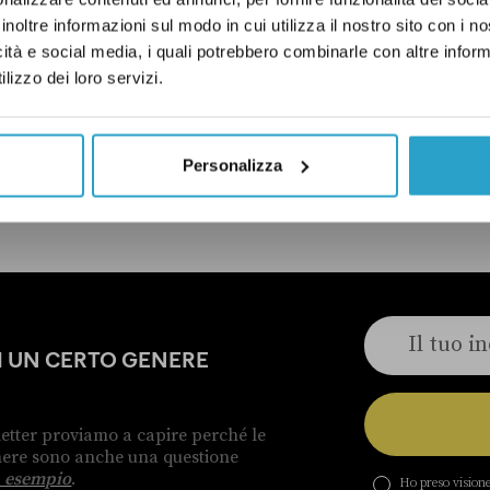
inoltre informazioni sul modo in cui utilizza il nostro sito con i 
icità e social media, i quali potrebbero combinarle con altre inform
A
PANZANA PAZZESCA
PD
SICILIA
lizzo dei loro servizi.
Personalizza
ELLE CORREZIONI
DI UN CERTO GENERE
etter proviamo a capire perché le
enere sono anche una questione
 esempio
.
Ho preso visione