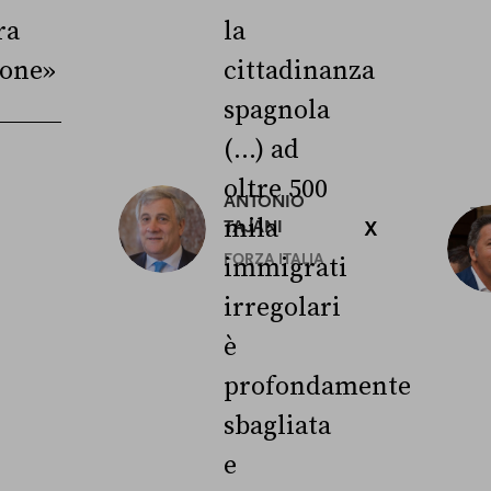
ra
la
ione»
cittadinanza
spagnola
(...) ad
oltre 500
ANTONIO
3
mila
TAJANI
X
L
FORZA ITALIA
immigrati
irregolari
è
profondamente
sbagliata
e