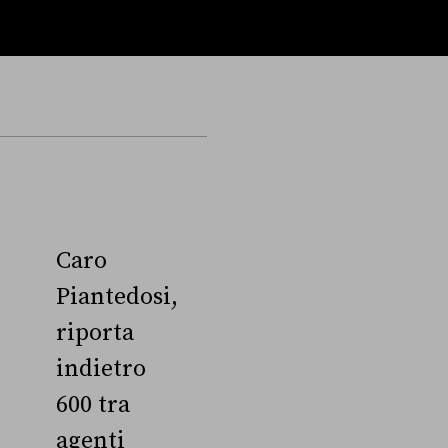
Caro
Piantedosi,
riporta
indietro
600 tra
agenti