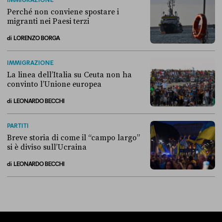
Perché non conviene spostare i
migranti nei Paesi terzi
di
LORENZO BORGA
Perché non conviene spostare i migranti nei Paesi terzi
IMMIGRAZIONE
La linea dell’Italia su Ceuta non ha
convinto l’Unione europea
di
LEONARDO BECCHI
La linea dell’Italia su Ceuta non ha convinto l’Unione europea
PARTITI
Breve storia di come il “campo largo”
si è diviso sull’Ucraina
di
LEONARDO BECCHI
Breve storia di come il “campo largo” si è diviso sull’Ucraina