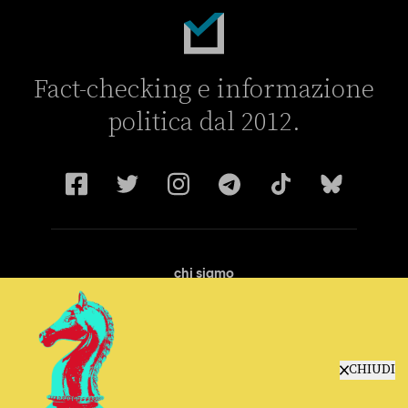
Fact-checking e informazione
politica dal 2012.
chi siamo
manifesto
redazione
progetti
lavora con noi
CHIUDI
contattaci