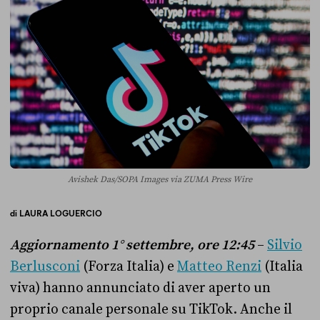
Avishek Das/SOPA Images via ZUMA Press Wire
di
LAURA LOGUERCIO
Aggiornamento 1° settembre, ore 12:45
–
Silvio
Berlusconi
(Forza Italia) e
Matteo Renzi
(Italia
viva) hanno annunciato di aver aperto un
proprio canale personale su TikTok. Anche il