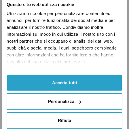
Questo sito web utilizza i cookie
Inoltre, mentre Pd, Impegno civico e Più
Utilizziamo i cookie per personalizzare contenuti ed
Europa non sono presenti sulla piattaforma
annunci, per fornire funzionalità dei social media e per
nemmeno come partiti, la lista formata da
analizzare il nostro traffico. Condividiamo inoltre
informazioni sul modo in cui utilizza il nostro sito con i
Sinistra italiana ed Europa verde
ha lanciato
il
nostri partner che si occupano di analisi dei dati web,
proprio account il 14 agosto.
pubblicità e social media, i quali potrebbero combinarle
con altre informazioni che ha fornito loro o che hanno
Anche l’alleanza tra Italia viva e Azione sembra
raccolto dal suo utilizzo dei loro servizi.
essere poco interessata a TikTok. Né Carlo
Calenda, leader di Azione e della coalizione, né
Accetta tutti
Matteo Renzi, leader di Italia viva, sono attivi
sulla piattaforma. Esiste però l’account non
Personalizza
ufficiale “Renziani.it”, che
conta
15 mila
follower e afferma di essere gestito dai
Rifiuta
«giovani di Italia viva».