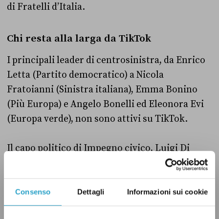
di Fratelli d’Italia.
Chi resta alla larga da TikTok
I principali leader di centrosinistra, da Enrico
Letta (Partito democratico) a Nicola
Fratoianni (Sinistra italiana), Emma Bonino
(Più Europa) e Angelo Bonelli ed Eleonora Evi
(Europa verde), non sono attivi su TikTok.
Il capo politico di Impegno civico, Luigi Di
Maio,
sembra aver aperto
un profilo TikTok lo
scorso 20 agosto, ancora non verificato. I pochi
video pubblicati, però, sono gli stessi presenti
Consenso
Dettagli
Informazioni sui cookie
sulla sua pagina Instagram ufficiale.