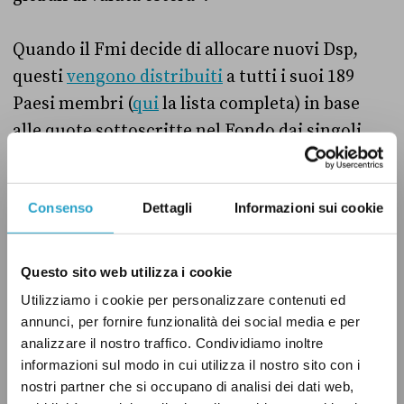
Quando il Fmi decide di allocare nuovi Dsp,
questi
vengono distribuiti
a tutti i suoi 189
Paesi membri (
qui
la lista completa) in base
alle quote sottoscritte nel Fondo dai singoli
Paesi. Per esempio, l’Italia
detiene
il 3,17 per
cento delle quote del Fondo, che le
Consenso
Dettagli
Informazioni sui cookie
garantiscono all’interno del Consiglio dei
governatori – l’organo decisionale principale
dell’istituzione – un “peso” in termini di voti
Questo sito web utilizza i cookie
pari al 3 per cento.
Utilizziamo i cookie per personalizzare contenuti ed
annunci, per fornire funzionalità dei social media e per
analizzare il nostro traffico. Condividiamo inoltre
Aggiungiamo inoltre che i Dsp
possono essere
informazioni sul modo in cui utilizza il nostro sito con i
posseduti
dalle banche centrali dei Paesi
nostri partner che si occupano di analisi dei dati web,
membri del Fmi e da alcuni istituti finanziari,