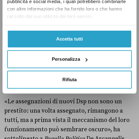
pubblicità e social media, i quali potrebbero combinarle
ma non dal settore privato, cosa che
ne limita
con altre informazioni che ha fornito loro o che hanno
raccolto dal suo utilizzo dei loro servizi.
molto l’utilizzo sui mercati.
Come funzionano i Dsp
Accetta tutti
Veniamo ora alla domanda principale: una
Personalizza
volta che vengono creati nuovi “diritti speciali
di prelievo”, che cosa se ne fanno i Paesi che li
Rifiuta
ricevono?
«Le assegnazioni di nuovi Dsp non sono un
prestito: una volta assegnato, rimangono a
tutti, ma a prima vista il meccanismo del loro
funzionamento può sembrare oscuro», ha
sottolineato a
Pagella Politica
De Arcangelis.