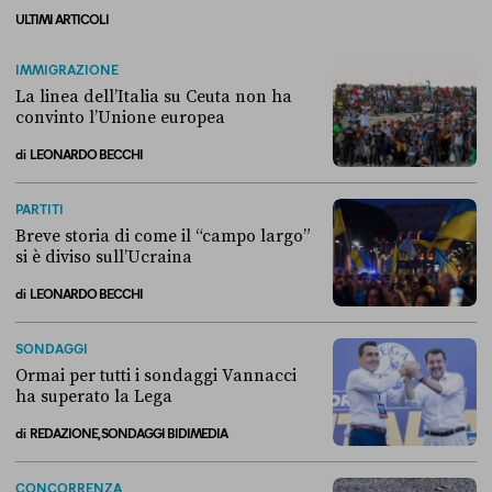
ULTIMI ARTICOLI
IMMIGRAZIONE
La linea dell’Italia su Ceuta non ha
convinto l’Unione europea
di
LEONARDO BECCHI
La linea dell’Italia su Ceuta non ha convinto l’Unione europea
PARTITI
Breve storia di come il “campo largo”
si è diviso sull’Ucraina
di
LEONARDO BECCHI
Breve storia di come il “campo largo” si è diviso sull’Ucraina
SONDAGGI
Ormai per tutti i sondaggi Vannacci
ha superato la Lega
di
REDAZIONE, SONDAGGI BIDIMEDIA
Ormai per tutti i sondaggi Vannacci ha superato la Lega
CONCORRENZA