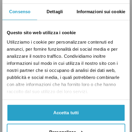
partiti all’opposizione [2]. Il primo dei due ha
Consenso
Dettagli
Informazioni sui cookie
previsto che sia garantita la «sicurezza
nazionale» nella affidamento agli operatori
stranieri delle comunicazioni istituzionali; il
Questo sito web utilizza i cookie
secondo prevede che sia assicurato «un
Utilizziamo i cookie per personalizzare contenuti ed
adeguato ritorno industriale per il sistema
annunci, per fornire funzionalità dei social media e per
analizzare il nostro traffico. Condividiamo inoltre
Paese».
informazioni sul modo in cui utilizza il nostro sito con i
nostri partner che si occupano di analisi dei dati web,
Gli altri contenuti del disegno di legge
pubblicità e social media, i quali potrebbero combinarle
con altre informazioni che ha fornito loro o che hanno
Dunque, il testo del disegno di legge “Spazio”
raccolto dal suo utilizzo dei loro servizi.
prevede una norma che dà la possibilità ad
aziende dell’Unione europea e dei Paesi della
Accetta tutti
NATO (e dunque potenzialmente anche SpaceX)
di accedere alla riserva di capacità nazionale
Personalizza