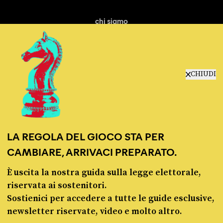
chi siamo
manifesto
redazione
progetti
lavora con noi
CHIUDI
contattaci
LA REGOLA DEL GIOCO STA PER
CAMBIARE, ARRIVACI PREPARATO.
È uscita la nostra guida sulla legge elettorale,
© Pagella Politica 2012 - 2026
riservata ai sostenitori.
Sostienici per accedere a tutte le guide esclusive,
Pagella Politica è una testata registrata presso il Tribunale di Milano, n. 55 del 8
newsletter riservate, video e molto altro.
marzo 2021. ISSN 2974-9387