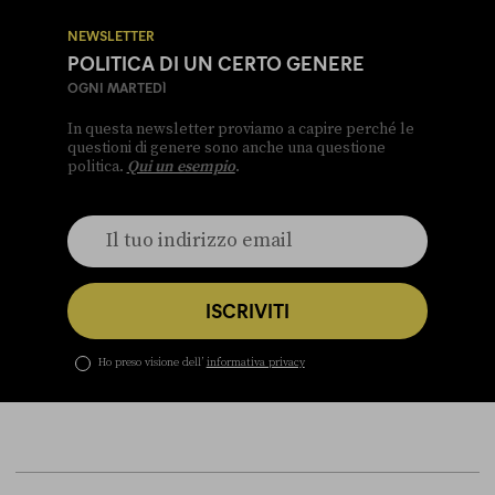
NEWSLETTER
POLITICA DI UN CERTO GENERE
OGNI MARTEDÌ
In questa newsletter proviamo a capire perché le
questioni di genere sono anche una questione
politica.
Qui un esempio
.
ISCRIVITI
Ho preso visione dell’
informativa privacy