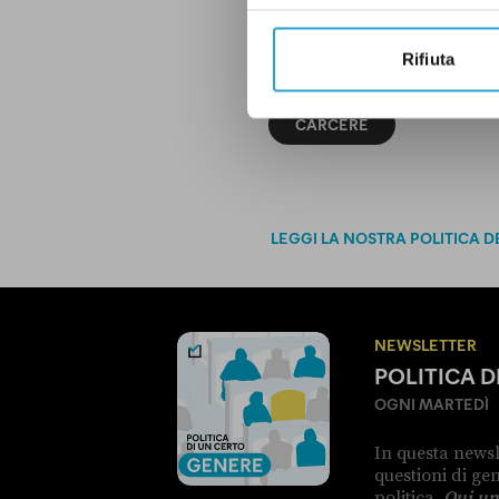
Rifiuta
CARCERE
LEGGI LA NOSTRA POLITICA D
NEWSLETTER
POLITICA 
OGNI MARTEDÌ
In questa newsl
questioni di g
politica.
Qui un