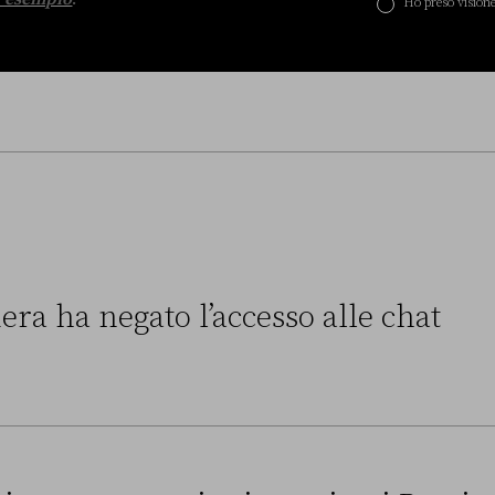
Ho preso visione
era ha negato l’accesso alle chat
to l’accesso alle chat di Delmastro