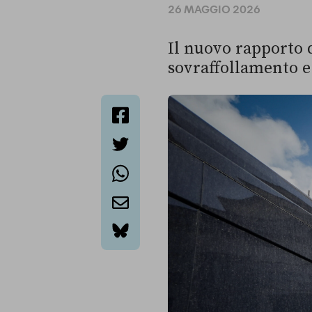
26 MAGGIO 2026
Il nuovo rapporto d
sovraffollamento e
facebook
twitter
whatsapp
email
bluesky