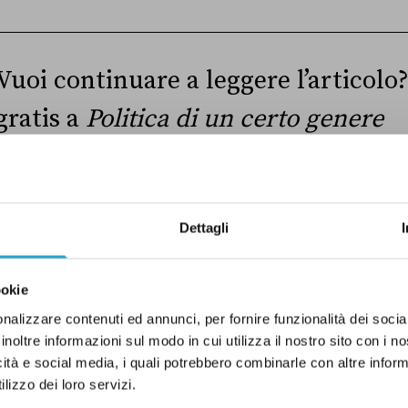
Vuoi continuare a leggere l’articolo? 
gratis a
Politica di un certo genere
È la newsletter settimanale e gratuita di
Pagella P
protagoniste sono donne, lavoratrici, madri, poli
della comunità LGBT+. Riceverai nell’email di benv
Dettagli
all’articolo completo.
ookie
nalizzare contenuti ed annunci, per fornire funzionalità dei socia
inoltre informazioni sul modo in cui utilizza il nostro sito con i 
Ho preso visione dell’
informativa privacy
icità e social media, i quali potrebbero combinarle con altre inform
lizzo dei loro servizi.