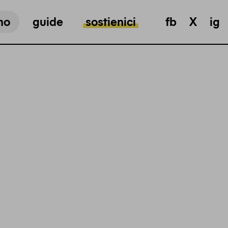
mo
guide
sostienici
fb
X
ig