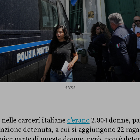
ANSA
nelle carceri italiane
c’erano
2.804 donne, par
azione detenuta, a cui si aggiungono 22 ragaz
gior parte di queste donne, però, non è deten