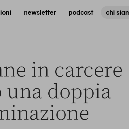
ioni
newsletter
podcast
chi sia
ne in carcere
o una doppia
minazione