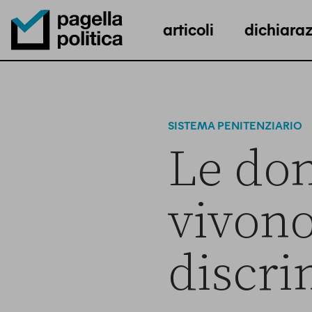
articoli
dichiaraz
Pagella Politica Logo
SISTEMA PENITENZIARIO
Le don
vivon
discri