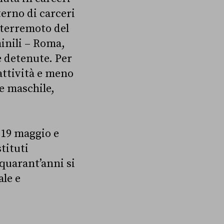
terno di carceri
l terremoto del
minili – Roma,
e detenute. Per
attività e meno
e maschile,
 19 maggio e
tituti
 quarant’anni si
ale e