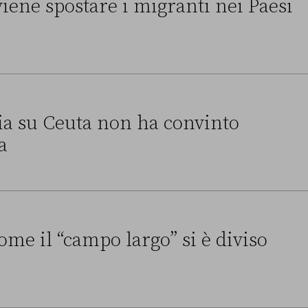
ene spostare i migranti nei Paesi
 i migranti nei Paesi terzi
alia su Ceuta non ha convinto
a
a non ha convinto l’Unione europea
ome il “campo largo” si è diviso