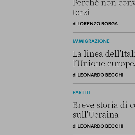
Perché non convi
terzi
di
LORENZO BORGA
Perché non conviene spostare
IMMIGRAZIONE
La linea dell’It
l’Unione europe
di
LEONARDO BECCHI
La linea dell’Italia su Ceut
PARTITI
Breve storia di c
sull’Ucraina
di
LEONARDO BECCHI