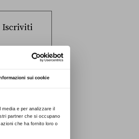
Iscriviti
olitica
in cui le
tiche e persone
enuto il link
Informazioni sui cookie
ISCRIVITI
l media e per analizzare il
nostri partner che si occupano
azioni che ha fornito loro o