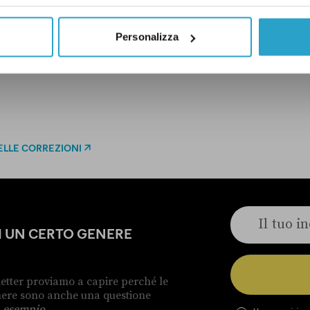
Personalizza
ELLE CORREZIONI
DI UN CERTO GENERE
etter proviamo a capire perché le
enere sono anche una questione
 esempio
.