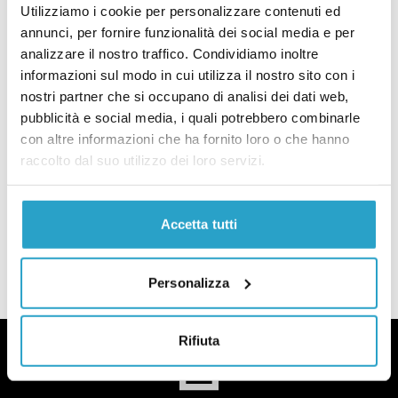
di
REDAZIONE
Utilizziamo i cookie per personalizzare contenuti ed
annunci, per fornire funzionalità dei social media e per
Il Movimento 5 stelle verso la scissione?
analizzare il nostro traffico. Condividiamo inoltre
CONTE II
informazioni sul modo in cui utilizza il nostro sito con i
16 milioni di contribuenti avranno
una busta paga più alta grazie a Pd-
nostri partner che si occupano di analisi dei dati web,
M5s?
pubblicità e social media, i quali potrebbero combinarle
di
REDAZIONE
con altre informazioni che ha fornito loro o che hanno
raccolto dal suo utilizzo dei loro servizi.
16 milioni di contribuenti avranno una busta paga più alta grazie a Pd
MEDIA
Le gare pubbliche di Radio Radicale:
chi ha ragione tra Bonino e Crimi
Accetta tutti
di
REDAZIONE
Le gare pubbliche di Radio Radicale: chi ha ragione tra Bonino e Crimi
Personalizza
Rifiuta