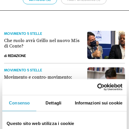
MOVIMENTO 5 STELLE
Che ruolo avrà Grillo nel nuovo M5s
di Conte?
di
REDAZIONE
Che ruolo avrà Grillo nel nuovo M5s di Conte?
MOVIMENTO 5 STELLE
Movimento e contro-movimento:
come procede la riorganizzazione dei
Cinquestelle (e degli ex)
di
REDAZIONE
Consenso
Dettagli
Informazioni sui cookie
Movimento e contro-movimento: come procede la riorganizzazione dei
MOVIMENTO 5 STELLE
Il Movimento 5 stelle verso la
scissione?
Questo sito web utilizza i cookie