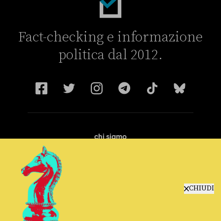
Fact-checking e informazione
politica dal 2012.
chi siamo
manifesto
redazione
progetti
lavora con noi
CHIUDI
contattaci