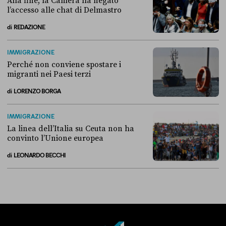
Alla fine, la Camera ha negato
l’accesso alle chat di Delmastro
di
REDAZIONE
Alla fine, la Camera ha negato l’accesso alle chat di Delmastro
IMMIGRAZIONE
Perché non conviene spostare i
migranti nei Paesi terzi
di
LORENZO BORGA
Perché non conviene spostare i migranti nei Paesi terzi
IMMIGRAZIONE
La linea dell’Italia su Ceuta non ha
convinto l’Unione europea
di
LEONARDO BECCHI
La linea dell’Italia su Ceuta non ha convinto l’Unione europea