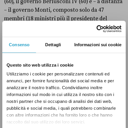
(60), il governo Berlusconi IV (60) e – a distanza
– il governo Monti, composto solo da 47
membri (18 ministri più il presidente del
Consiglio, 2 viceministri e 26 sottosegretari).
Il governo Conte II è dunque il secondo più
Consenso
Dettagli
Informazioni sui cookie
numeroso degli ultimi 10 anni, battuto
solamente – di due poltrone – dal governo di
Questo sito web utilizza i cookie
cui Salvini faceva parte, il Conte I.
Utilizziamo i cookie per personalizzare contenuti ed
annunci, per fornire funzionalità dei social media e per
analizzare il nostro traffico. Condividiamo inoltre
informazioni sul modo in cui utilizza il nostro sito con i
GOVERNO CONTE
GOVERNO CONTE II
LEGA
nostri partner che si occupano di analisi dei dati web,
pubblicità e social media, i quali potrebbero combinarle
MOVIMENTO 5 STELLE
PARTITO DEMOCRATICO
con altre informazioni che ha fornito loro o che hanno
raccolto dal suo utilizzo dei loro servizi.