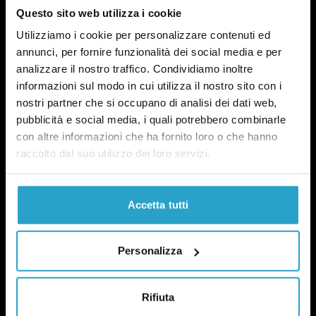
Questo sito web utilizza i cookie
Utilizziamo i cookie per personalizzare contenuti ed
annunci, per fornire funzionalità dei social media e per
analizzare il nostro traffico. Condividiamo inoltre
informazioni sul modo in cui utilizza il nostro sito con i
nostri partner che si occupano di analisi dei dati web,
pubblicità e social media, i quali potrebbero combinarle
con altre informazioni che ha fornito loro o che hanno
raccolto dal suo utilizzo dei loro servizi.
Accetta tutti
NEWSLETTER
POLITICA DI UN CERTO GENERE
OGNI MARTEDÌ
Personalizza
In questa newsletter proviamo a capire perché le
questioni di genere sono anche una questione
politica.
Qui un esempio
.
Rifiuta