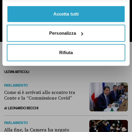
Accetta tutti
ISCRIVITI
Ho preso visione dell’
informativa privacy
Personalizza
Rifiuta
ULTIMI ARTICOLI
PARLAMENTO
Come si è arrivati allo scontro tra
Conte e la “Commissione Covid”
di
LEONARDO BECCHI
Come si è arrivati allo scontro tra Conte e la “Commissione Covid”
PARLAMENTO
Alla fine, la Camera ha negato