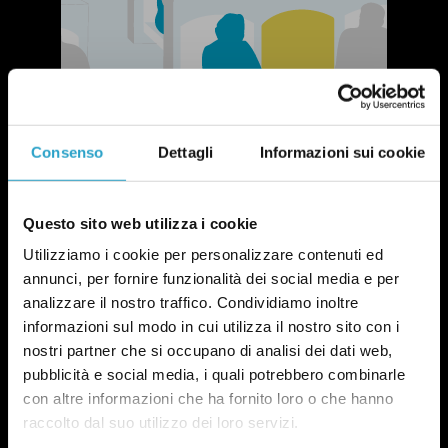
Consenso
Dettagli
Informazioni sui cookie
Questo sito web utilizza i cookie
Utilizziamo i cookie per personalizzare contenuti ed
NEWSLETTER
annunci, per fornire funzionalità dei social media e per
POLITICA DI UN CERTO GENERE
analizzare il nostro traffico. Condividiamo inoltre
OGNI MARTEDÌ
informazioni sul modo in cui utilizza il nostro sito con i
In questa newsletter proviamo a capire perché le
nostri partner che si occupano di analisi dei dati web,
questioni di genere sono anche una questione
pubblicità e social media, i quali potrebbero combinarle
politica.
Qui un esempio
.
con altre informazioni che ha fornito loro o che hanno
raccolto dal suo utilizzo dei loro servizi.