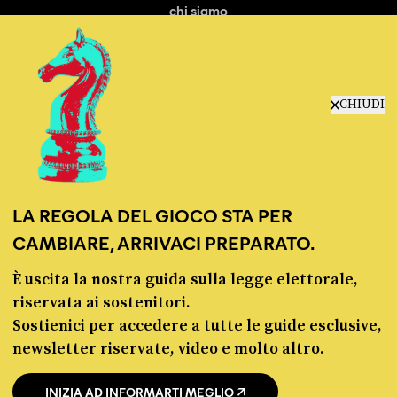
chi siamo
manifesto
redazione
progetti
lavora con noi
CHIUDI
contattaci
LA REGOLA DEL GIOCO STA PER
CAMBIARE, ARRIVACI PREPARATO.
È uscita la nostra guida sulla legge elettorale,
© Pagella Politica 2012 - 2026
riservata ai sostenitori.
Sostienici per accedere a tutte le guide esclusive,
Pagella Politica è una testata registrata presso il Tribunale di Milano, n. 55 del 8
newsletter riservate, video e molto altro.
marzo 2021. ISSN 2974-9387
INIZIA AD INFORMARTI MEGLIO
Privacy policy
Cookie policy