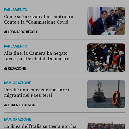
PARLAMENTO
Come si è arrivati allo scontro tra
Conte e la “Commissione Covid”
di
LEONARDO BECCHI
Come si è arrivati allo scontro tra Conte e la “Commissione Covid”
PARLAMENTO
Alla fine, la Camera ha negato
l’accesso alle chat di Delmastro
di
REDAZIONE
Alla fine, la Camera ha negato l’accesso alle chat di Delmastro
IMMIGRAZIONE
Perché non conviene spostare i
migranti nei Paesi terzi
di
LORENZO BORGA
Perché non conviene spostare i migranti nei Paesi terzi
IMMIGRAZIONE
La linea dell’Italia su Ceuta non ha