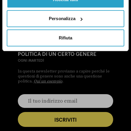
Personalizza
Rifiuta
NEWSLETTER
POLITICA DI UN CERTO GENERE
OGNI MARTEDÌ
In questa newsletter proviamo a capire perché le
questioni di genere sono anche una questione
politica.
Qui un esempio
.
ISCRIVITI