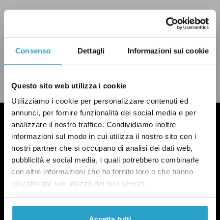
Consenso
Dettagli
Informazioni sui cookie
CONDIVIDI
twitter
email
bluesky
facebook
whatsapp
LEGGI LA NOSTRA POLITICA DELLE CORREZIONI
Questo sito web utilizza i cookie
Utilizziamo i cookie per personalizzare contenuti ed
annunci, per fornire funzionalità dei social media e per
analizzare il nostro traffico. Condividiamo inoltre
informazioni sul modo in cui utilizza il nostro sito con i
nostri partner che si occupano di analisi dei dati web,
pubblicità e social media, i quali potrebbero combinarle
con altre informazioni che ha fornito loro o che hanno
raccolto dal suo utilizzo dei loro servizi.
Accetta tutti