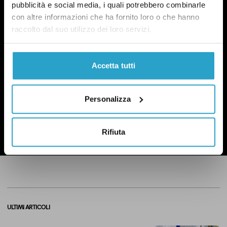
pubblicità e social media, i quali potrebbero combinarle
OGNI MARTEDÌ
con altre informazioni che ha fornito loro o che hanno
raccolto dal suo utilizzo dei loro servizi.
In questa newsletter proviamo a capire perché le
questioni di genere sono anche una questione
politica.
Qui un esempio
.
Accetta tutti
Personalizza
ISCRIVITI
Rifiuta
Ho preso visione dell’
informativa privacy
ULTIMI ARTICOLI