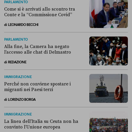
PARLAMENTO
Come si è arrivati allo scontro tra
Conte e la “Commissione Covid”
di
LEONARDO BECCHI
Come si è arrivati allo scontro tra Conte e la “Commissione Covid”
PARLAMENTO
Alla fine, la Camera ha negato
l’accesso alle chat di Delmastro
di
REDAZIONE
Alla fine, la Camera ha negato l’accesso alle chat di Delmastro
IMMIGRAZIONE
Perché non conviene spostare i
migranti nei Paesi terzi
di
LORENZO BORGA
Perché non conviene spostare i migranti nei Paesi terzi
IMMIGRAZIONE
La linea dell’Italia su Ceuta non ha
convinto l’Unione europea