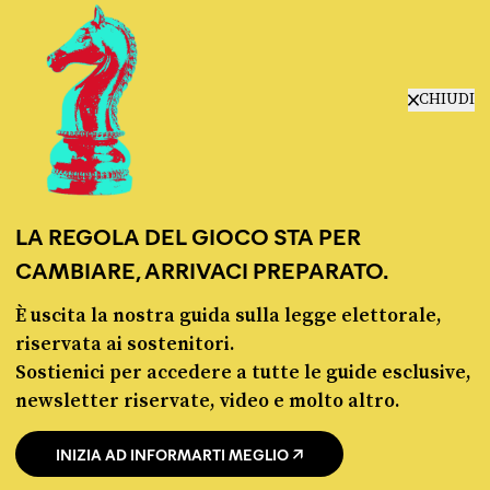
manifesto
redazione
progetti
lavora con noi
CHIUDI
contattaci
LA REGOLA DEL GIOCO STA PER
CAMBIARE, ARRIVACI PREPARATO.
È uscita la nostra guida sulla legge elettorale,
© Pagella Politica 2012 - 2026
riservata ai sostenitori.
Sostienici per accedere a tutte le guide esclusive,
Pagella Politica è una testata registrata presso il Tribunale di Milano, n. 55 del 8
newsletter riservate, video e molto altro.
marzo 2021. ISSN 2974-9387
INIZIA AD INFORMARTI MEGLIO
Privacy policy
Cookie policy