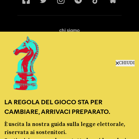
chi siamo
manifesto
redazione
progetti
lavora con noi
CHIUDI
contattaci
LA REGOLA DEL GIOCO STA PER
CAMBIARE, ARRIVACI PREPARATO.
È uscita la nostra guida sulla legge elettorale,
© Pagella Politica 2012 - 2026
riservata ai sostenitori.