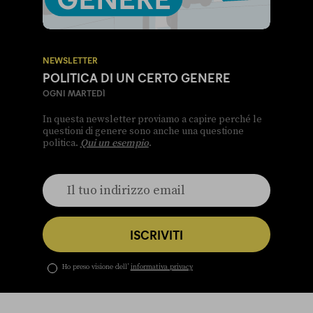
NEWSLETTER
POLITICA DI UN CERTO GENERE
OGNI MARTEDÌ
In questa newsletter proviamo a capire perché le
questioni di genere sono anche una questione
politica.
Qui un esempio
.
ISCRIVITI
Ho preso visione dell’
informativa privacy