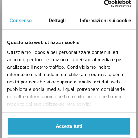
Una storia così, dallo zolfo alla stelle, è una
storia che non muore».
Consenso
Dettagli
Informazioni sui cookie
Provenzano, come Letta, ha conseguito il
dottorato in Scienze giuridiche al Sant’Anna di
Questo sito web utilizza i cookie
Pisa. È poi stato ricercatore allo Svimez,
Utilizziamo i cookie per personalizzare contenuti ed
l’Associazione per lo Sviluppo dell’industria nel
annunci, per fornire funzionalità dei social media e per
analizzare il nostro traffico. Condividiamo inoltre
Mezzogiorno, di cui
è ancora oggi
informazioni sul modo in cui utilizza il nostro sito con i
vicedirettore
.
nostri partner che si occupano di analisi dei dati web,
pubblicità e social media, i quali potrebbero combinarle
In passato
ha tenuto anche lui
lezioni alla
con altre informazioni che ha fornito loro o che hanno
raccolto dal suo utilizzo dei loro servizi.
scuola di politiche di Enrico Letta.
È stato ministro per il Sud e la coesione
Accetta tutti
territoriale nel secondo governo di Giuseppe