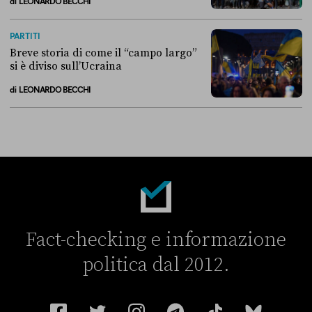
di
LEONARDO BECCHI
La linea dell’Italia su Ceuta non ha convinto l’Unione europea
PARTITI
Breve storia di come il “campo largo”
si è diviso sull’Ucraina
di
LEONARDO BECCHI
Breve storia di come il “campo largo” si è diviso sull’Ucraina
Fact-checking e informazione
politica dal 2012.