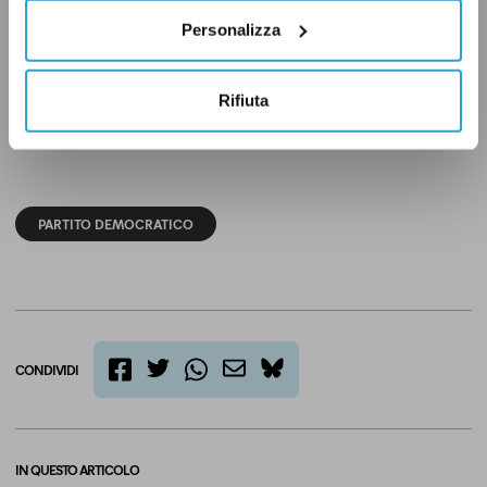
Conte, poi escluso dal nuovo esecutivo di Mario
Personalizza
Draghi. Alll’interno del Pd, fa parte di Dems, la
corrente del ministro del Lavoro Andrea
Rifiuta
Orlando.
PARTITO DEMOCRATICO
CONDIVIDI
twitter
email
bluesky
facebook
whatsapp
IN QUESTO ARTICOLO