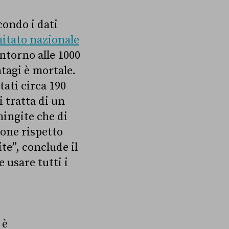
condo i dati
itato nazionale
intorno alle 1000
ntagi è mortale.
ati circa 190
i tratta di un
ningite che di
ione rispetto
te”, conclude il
 usare tutti i
 è