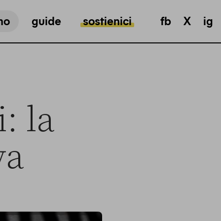
mo
guide
sostienici
fb
X
ig
: la
va