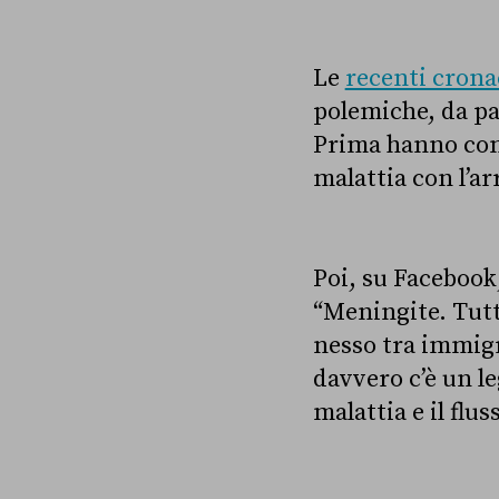
Le
recenti cron
polemiche, da pa
Prima hanno com
malattia con l’ar
Poi, su Facebook
“Meningite. Tutt
nesso tra immigr
davvero c’è un le
malattia e il flu