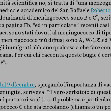
ità scientifica no, si tratta di “una menzog
 medico e accademico del San Raffaele
Roberto
edominanti di meningococco sono B e C”, scriv
a pagina Fb, “ed in particolare i recenti casi d
aca sono stati dovuti al meningococco di tipo 
di meningococco più diffusi sono A, W-135 ed X
gli immigrati abbiano qualcosa a che fare con
cana. Per cui chi racconta queste bugie è ce
e”.
del 9 dicembre
, spiegando l’importanza di va
ningite, scriveva: “il vero serbatoio di ques
a i portatori sani […]. Il problema è particol
ococco C che sta circolando (chiamato un po