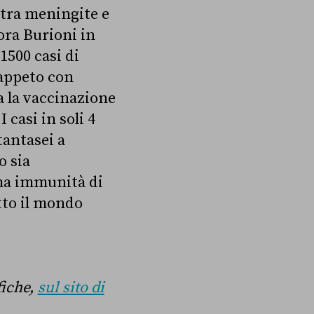
 tra meningite e
ora Burioni in
1500 casi di
tappeto con
da la vaccinazione
 casi in soli 4
tantasei a
o sia
ima immunità di
tto il mondo
fiche,
sul sito di