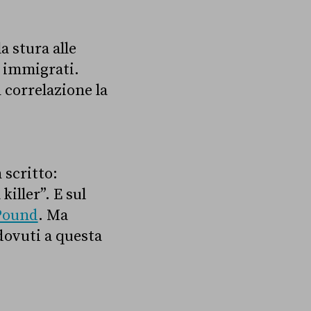
a stura alle
i immigrati.
correlazione la
 scritto:
iller”. E sul
Pound
. Ma
 dovuti a questa