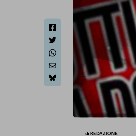
facebook
twitter
whatsapp
email
bluesky
di
REDAZIONE