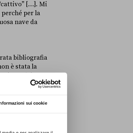
cattivo” […]. Mi
 perché per la
suosa nave da
ata bibliografia
on è stata la
ingite. Adriano
faele di Milano,
tra le ondate
ssun
Informazioni sui cookie
 è diffuso il
a soltanto casi
are che il
l media e per analizzare il