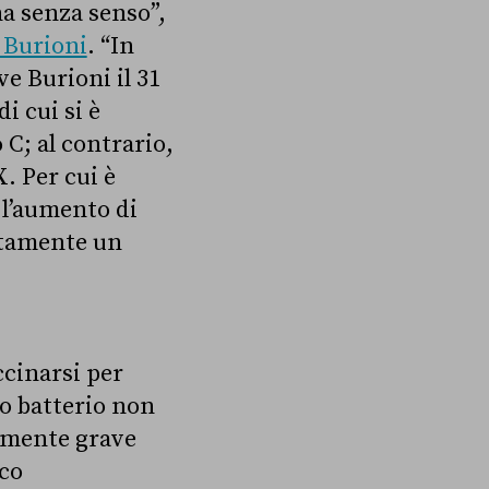
na senza senso”,
 Burioni
. “In
e Burioni il 31
i cui si è
C; al contrario,
. Per cui è
 l’aumento di
rtamente un
ccinarsi per
to batterio non
armente grave
co