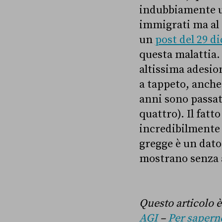
indubbiamente un
immigrati ma al 
un
post del 29 d
questa malattia.
altissima adesion
a tappeto, anche 
anni sono passati
quattro). Il fatt
incredibilmente 
gregge è un dato
mostrano senza a
Questo articolo è
AGI
–
Per saperne