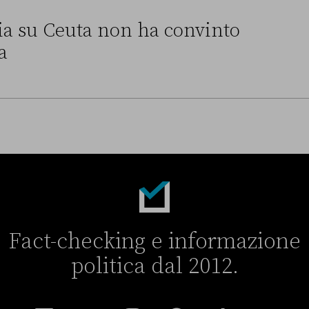
alia su Ceuta non ha convinto
a
a non ha convinto l’Unione europea
Fact-checking e informazione
politica dal 2012.