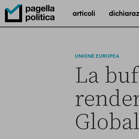
articoli
dichiaraz
Pagella Politica Logo
UNIONE EUROPEA
La buf
render
Globa