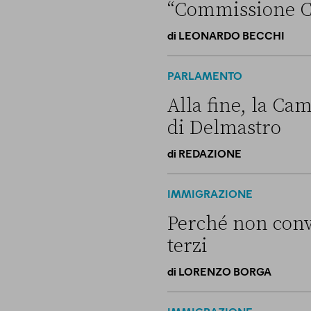
“Commissione C
di
LEONARDO BECCHI
Come si è arrivati allo scon
PARLAMENTO
Alla fine, la Cam
di Delmastro
di
REDAZIONE
Alla fine, la Camera ha nega
IMMIGRAZIONE
Perché non convi
terzi
di
LORENZO BORGA
Perché non conviene spostare