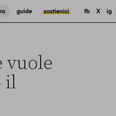
mo
guide
sostienici
fb
X
ig
e vuole
 il