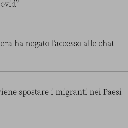
ovid”
tro tra Conte e la “Commissione Covid”
era ha negato l’accesso alle chat
to l’accesso alle chat di Delmastro
ene spostare i migranti nei Paesi
 i migranti nei Paesi terzi