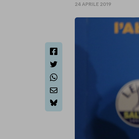
24 APRILE 2019
facebook
twitter
whatsapp
email
bluesky