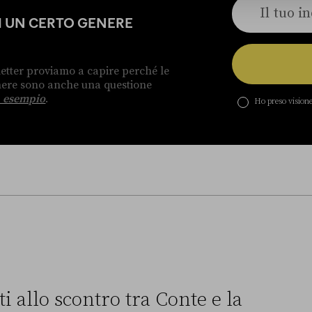
DI UN CERTO GENERE
etter proviamo a capire perché le
enere sono anche una questione
 esempio
.
Ho preso visione
i allo scontro tra Conte e la