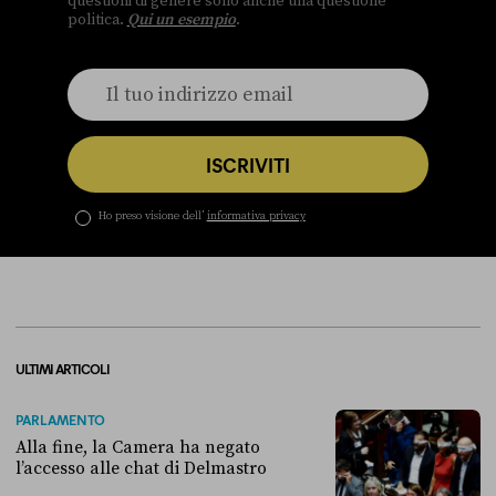
questioni di genere sono anche una questione
politica.
Qui un esempio
.
ISCRIVITI
Ho preso visione dell’
informativa privacy
ULTIMI ARTICOLI
PARLAMENTO
Alla fine, la Camera ha negato
l’accesso alle chat di Delmastro