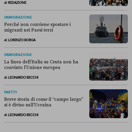
di
REDAZIONE
Alla fine, la Camera ha negato l’accesso alle chat di Delmastro
IMMIGRAZIONE
Perché non conviene spostare i
migranti nei Paesi terzi
di
LORENZO BORGA
Perché non conviene spostare i migranti nei Paesi terzi
IMMIGRAZIONE
La linea dell’Italia su Ceuta non ha
convinto l’Unione europea
di
LEONARDO BECCHI
La linea dell’Italia su Ceuta non ha convinto l’Unione europea
PARTITI
Breve storia di come il “campo largo”
si è diviso sull’Ucraina
di
LEONARDO BECCHI
Breve storia di come il “campo largo” si è diviso sull’Ucraina