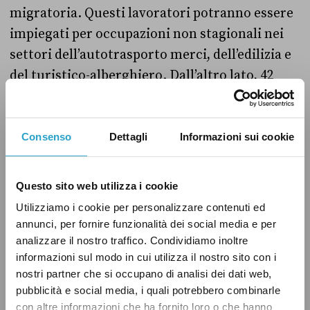
migratoria. Questi lavoratori potranno essere
impiegati per occupazioni non stagionali nei
settori dell’autotrasporto merci, dell’edilizia e
del turistico-alberghiero. Dall’altro lato, 42
mila ingressi
saranno destinati
a cittadini non
comunitari, residenti all’estero, per motivi di
lavoro subordinato stagionale nei settori
Consenso
Dettagli
Informazioni sui cookie
dell’agricoltura, del turismo e della ricezione
alberghiera.
Questo sito web utilizza i cookie
Utilizziamo i cookie per personalizzare contenuti ed
In valori assoluti, la quota dei 69.700 ingressi
annunci, per fornire funzionalità dei social media e per
segna un cambio rilevante rispetto a quanto
analizzare il nostro traffico. Condividiamo inoltre
informazioni sul modo in cui utilizza il nostro sito con i
avvenuto nel recente passato. La cifra di 30.850
nostri partner che si occupano di analisi dei dati web,
ingressi,
fissata
per il 2020, era infatti
pubblicità e social media, i quali potrebbero combinarle
contenuta anche nei decreti “Flussi” per gli
con altre informazioni che ha fornito loro o che hanno