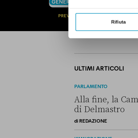
questioni di g
politica.
Qui un
PREVIEW
Rifiuta
ULTIMI ARTICOLI
PARLAMENTO
Alla fine, la Cam
di Delmastro
di
REDAZIONE
Alla fine, la Camera ha nega