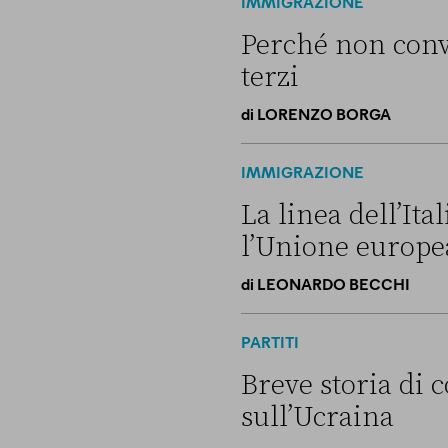
IMMIGRAZIONE
Perché non convi
terzi
di
LORENZO BORGA
Perché non conviene spostare
IMMIGRAZIONE
La linea dell’It
l’Unione europe
di
LEONARDO BECCHI
La linea dell’Italia su Ceut
PARTITI
Breve storia di c
sull’Ucraina