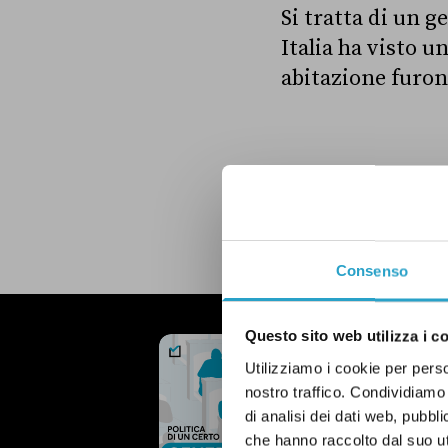
Si tratta di un g
Italia ha visto u
abitazione furon 
LEGGI LA NOSTRA POLITICA D
Consenso
Questo sito web utilizza i c
NEWSLETTER
POLITICA 
Utilizziamo i cookie per perso
nostro traffico. Condividiamo 
OGNI MARTEDÌ
di analisi dei dati web, pubbl
che hanno raccolto dal suo uti
In questa newsl