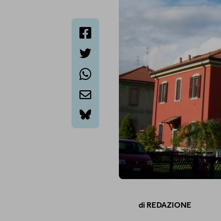
facebook
twitter
whatsapp
email
bluesky
di
REDAZIONE