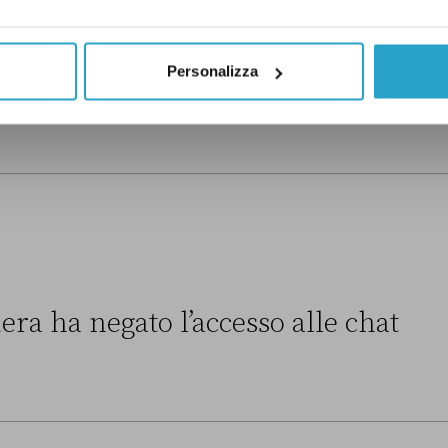
enere sono anche una questione
 esempio
.
Ho preso visione
Personalizza
era ha negato l’accesso alle chat
to l’accesso alle chat di Delmastro