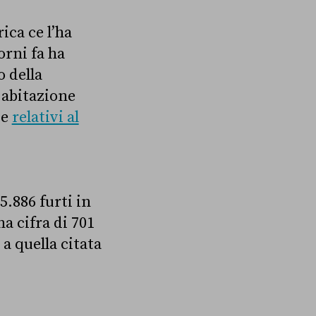
ica ce l’ha
orni fa ha
o della
 abitazione
 e
relativi al
5.886 furti in
a cifra di 701
 a quella citata