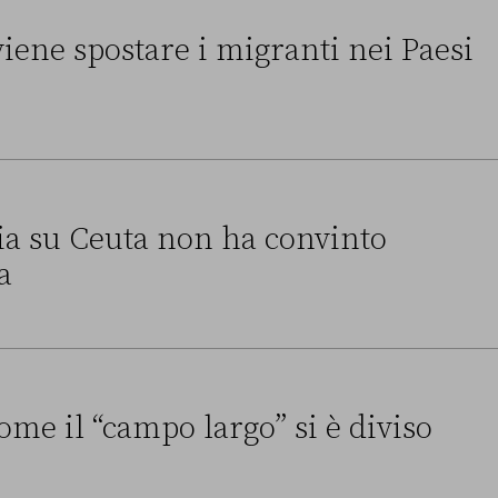
ene spostare i migranti nei Paesi
 i migranti nei Paesi terzi
alia su Ceuta non ha convinto
a
a non ha convinto l’Unione europea
ome il “campo largo” si è diviso