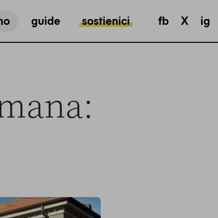
mo
guide
sostienici
fb
X
ig
imana: