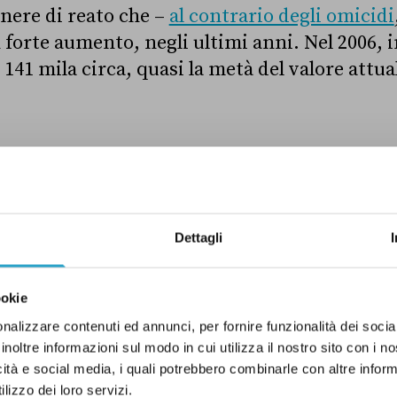
enere di reato che –
al contrario degli omicidi
n forte aumento, negli ultimi anni. Nel 2006, in
141 mila circa, quasi la metà del valore attua
ELLE CORREZIONI
Dettagli
ookie
DI UN CERTO GENERE
nalizzare contenuti ed annunci, per fornire funzionalità dei socia
inoltre informazioni sul modo in cui utilizza il nostro sito con i 
icità e social media, i quali potrebbero combinarle con altre inform
lizzo dei loro servizi.
etter proviamo a capire perché le