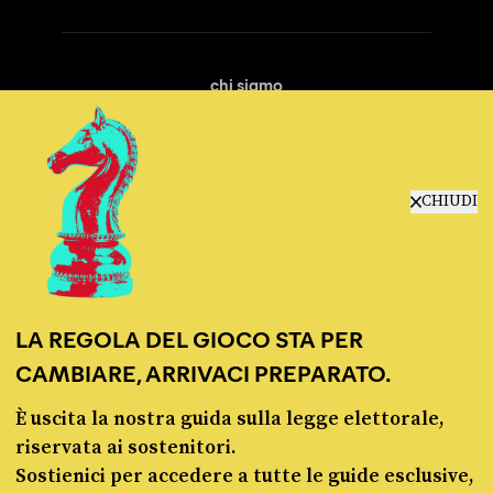
chi siamo
manifesto
redazione
progetti
lavora con noi
CHIUDI
contattaci
LA REGOLA DEL GIOCO STA PER
CAMBIARE, ARRIVACI PREPARATO.
È uscita la nostra guida sulla legge elettorale,
© Pagella Politica 2012 - 2026
riservata ai sostenitori.
Sostienici per accedere a tutte le guide esclusive,
Pagella Politica è una testata registrata presso il Tribunale di Milano, n. 55 del 8