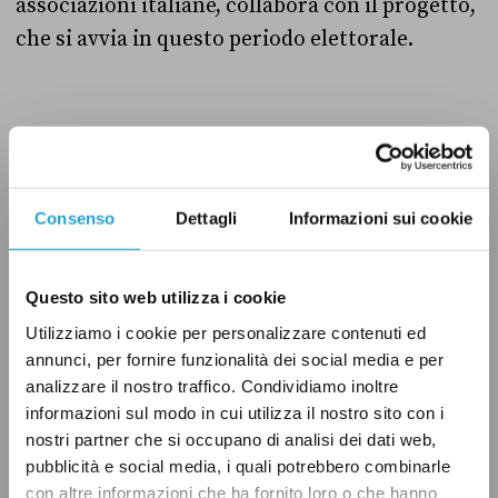
associazioni italiane, collabora con il progetto,
che si avvia in questo periodo elettorale.
Per saperne di più:
Consenso
Dettagli
Informazioni sui cookie
Questo sito web utilizza i cookie
–
il sito
;
Utilizziamo i cookie per personalizzare contenuti ed
annunci, per fornire funzionalità dei social media e per
analizzare il nostro traffico. Condividiamo inoltre
–
l’estensione per Google Chrome
;
informazioni sul modo in cui utilizza il nostro sito con i
nostri partner che si occupano di analisi dei dati web,
pubblicità e social media, i quali potrebbero combinarle
con altre informazioni che ha fornito loro o che hanno