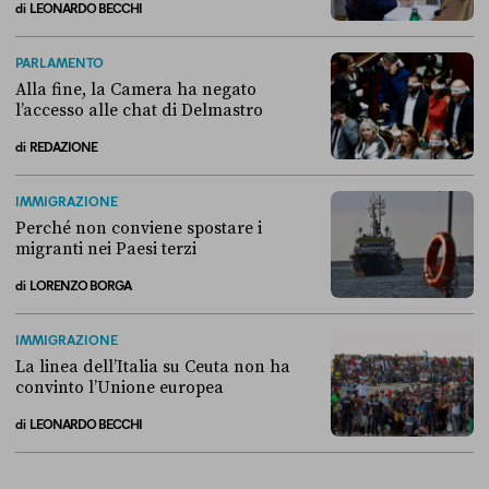
di
LEONARDO BECCHI
Come si è arrivati allo scontro tra Conte e la “Commissione Covid”
PARLAMENTO
Alla fine, la Camera ha negato
l’accesso alle chat di Delmastro
di
REDAZIONE
Alla fine, la Camera ha negato l’accesso alle chat di Delmastro
IMMIGRAZIONE
Perché non conviene spostare i
migranti nei Paesi terzi
di
LORENZO BORGA
Perché non conviene spostare i migranti nei Paesi terzi
IMMIGRAZIONE
La linea dell’Italia su Ceuta non ha
convinto l’Unione europea
di
LEONARDO BECCHI
La linea dell’Italia su Ceuta non ha convinto l’Unione europea