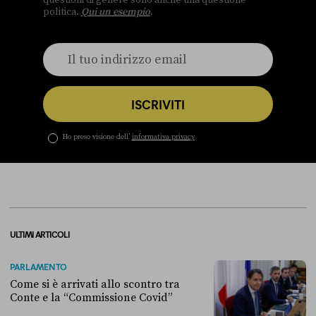
questioni di genere sono anche una questione
politica.
Qui un esempio
.
ISCRIVITI
Ho preso visione dell’
informativa privacy
ULTIMI ARTICOLI
PARLAMENTO
Come si è arrivati allo scontro tra
Conte e la “Commissione Covid”