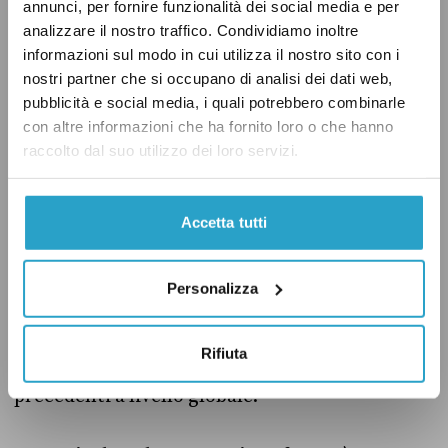
rendono più difficile la realizzazione.
annunci, per fornire funzionalità dei social media e per
analizzare il nostro traffico. Condividiamo inoltre
informazioni sul modo in cui utilizza il nostro sito con i
Nei prossimi mesi, l’obiettivo di Traccia il
nostri partner che si occupano di analisi dei dati web,
Governo sarà quello di monitorare
pubblicità e social media, i quali potrebbero combinarle
l’avanzamento degli impegni presi da M5s e Pd
con altre informazioni che ha fornito loro o che hanno
raccolto dal suo utilizzo dei loro servizi.
nel Programma di Governo, aggiornando i testi
delle schede e i verdetti, e fornendo report
periodici sullo stato di avanzamento.
Accetta tutti
La politica mondiale sotto esame
Personalizza
Negli ultimi anni, “promessometri” come
Rifiuta
Traccia il Governo hanno avuto diversi
precedenti a livello globale.