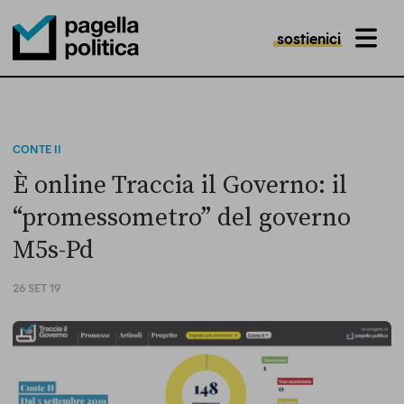
sostienici
MENU
Pagella Politica Logo
CONTE II
È online Traccia il Governo: il
“promessometro” del governo
M5s-Pd
26 SET 19